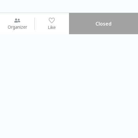
Closed
Organizer
Like
You may like
2026.08.15 (Sat) - 08.22 (Sat)
2026.08.15 (Sat) - 08
【親子手作體驗】哈東派對！
「共織宇宙」
比哈皮、東窩蕊
共織宇宙】 七
Taipei City
New Taipei Ci