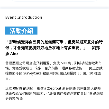
第一，甚至還有 100 多位企業會員，包括王品集團、
TOYOTA 等，連歐洲 35 個國家的麥當勞，都採用新芽
的服務 🌱 看似一路順遂的路，事實上背後還有很多困
難的事。這次我們 08/18 的講座邀請到＃25sprout 新
Event Introduction
芽網路 共同創辦人劉邦彥來為我們分享這幾年來的創
業之路 💪🏻
活動介紹
「那時候覺得自己真的是無懈可擊，但突然迎來意外的時
候，才會知道把腳好好地放在地上有多重要。」－ 劉邦
彥 Alex
曾經歷經公司現金流只剩兩週、負債 500 萬，到成功挺進歐洲市
場、實際營收成長3倍多，創業前期，遇到各種波折，一路上跌跌
撞撞如今的 SurveyCake 被使用的範圍已經橫跨 35 國、30 種語
言。
這次 08/18 的講座，相信＃25sprout 新芽網路 共同創辦人劉邦
彥會帶給我們精彩的演講，也會讓我們知道創業從０到 10 是怎麼
走過來的 🥳