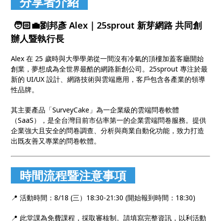
分享者介紹
🧑🏻‍💼劉邦彥 Alex｜25sprout 新芽網路 共同創
辦人暨執行長
Alex 在 25 歲時與大學學弟從一間沒有冷氣的頂樓加蓋客廳開始
創業，夢想成為全世界最酷的網路新創公司。25sprout 專注於最
新的 UI/UX 設計、網路技術與雲端應用，客戶包含各產業的領導
性品牌。
其主要產品「SurveyCake」為一企業級的雲端問卷軟體
（SaaS），是全台灣目前市佔率第一的企業雲端問卷服務。提供
企業強大且安全的問卷調查、分析與商業自動化功能，致力打造
出既友善又專業的問卷軟體。
時間流程暨注意事項
📍 活動時間：8/18 (三）18:30-21:30 (開始報到時間：18:30)
📍 此堂課為免費課程，採取審核制。請填寫完整資訊，以利活動