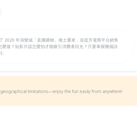
了 2020 年演變成「直播購物」捲土重來，並提升電商平台銷售
怎麼做？短影片該怎麼拍才能吸引消費者目光？只要掌握幾個訣
列。
om geographical limitations—enjoy the fun easily from anywhere!