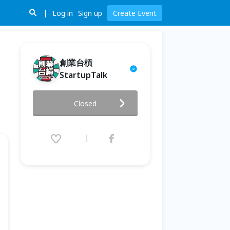
Log in
Sign up
Create Event
創業台槓
StartupTalk
【免費線上講座】電商行銷必修
Closed
課-直播短片最吸睛｜商圈數位轉
型系列講座 8/5(四)
2021.08.05 (Thu) 14:00 - 16:00
(GMT+8)