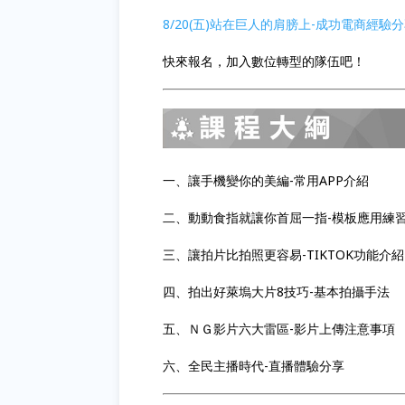
8/20(五)站在巨人的肩膀上-成功電商經驗
快來報名，加入數位轉型的隊伍吧！
一、讓手機變你的美編-常用APP介紹
二、動動食指就讓你首屈一指-模板應用練
三、讓拍片比拍照更容易-TIKTOK功能介紹
四、拍出好萊塢大片8技巧-基本拍攝手法
五、ＮＧ影片六大雷區-影片上傳注意事項
六、全民主播時代-直播體驗分享