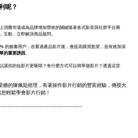
獲利呢？
上消費市場成為品牌增加營收的關鍵隨著各式影音與社群平台興
」互動，立即解決商品疑問。
%－85% 的臉書用戶，在看過產品影片後，會提高購買慾望，並有效加深
單的重要誘因
。
以讓你的短影片更吸睛？有什麼方式可以簡單做影片？透過這堂
火星糖的陳佩彣經理，有著操作影片行銷的豐富經驗，傳授大
讓您輕鬆學會影片行銷！
---------------------------------------------