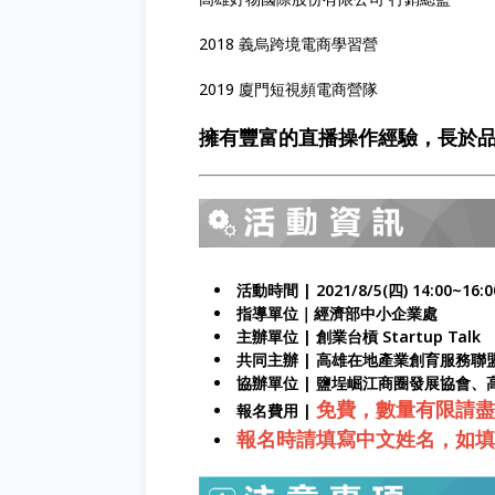
2018 義烏跨境電商學習營
2019 廈門短視頻電商營隊
擁有豐富的直播操作經驗，長於
活動時間 | 2021/8/5(四) 14:00~16
指導單位
｜
經濟部中小企業處
主辦單位 | 創業台槓 Startup Talk
共同主辦 | 高雄在地產業創育服務聯
協辦單位 | 鹽埕崛江商圈發展協會
免費，數量有限請盡
報名費用 |
報名時請填寫中文姓名，如填