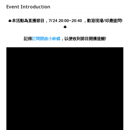
想生活努力奮鬥時，那些路上的雜音、旁人的耳語、自
Event Introduction
己對自己的期許。在人生這場馬拉松裡，過去的經驗，
如何給現在的我們，破框的力量? 歡迎一起來聽聽菜菜
🔥本活動為直播節目，7/24 20:00~20:40 ，歡迎現場/叩應提問!
老師科學繪本小時堂的分享
🔥
記得
訂閱開啟小鈴鐺
，以便收到節目開播提醒!