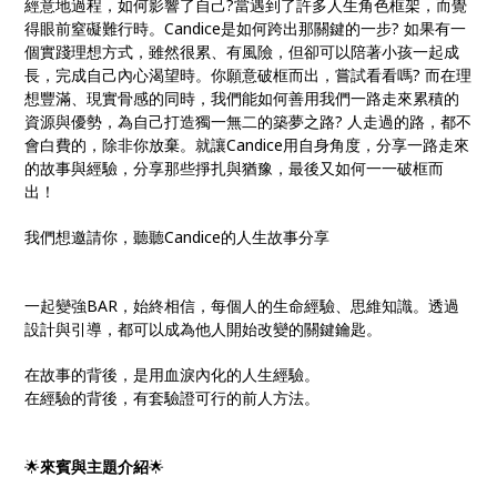
經意地過程，如何影響了自己?當遇到了許多人生角色框架，而覺
得眼前窒礙難行時。Candice是如何跨出那關鍵的一步? 如果有一
個實踐理想方式，雖然很累、有風險，但卻可以陪著小孩一起成
長，完成自己內心渴望時。你願意破框而出，嘗試看看嗎? 而在理
想豐滿、現實骨感的同時，我們能如何善用我們一路走來累積的
資源與優勢，為自己打造獨一無二的築夢之路? 人走過的路，都不
會白費的，除非你放棄。就讓Candice用自身角度，分享一路走來
的故事與經驗，分享那些掙扎與猶豫，最後又如何一一破框而
出！
我們想邀請你，聽聽Candice的人生故事分享
一起變強BAR，始終相信，每個人的生命經驗、思維知識。透過
設計與引導，都可以成為他人開始改變的關鍵鑰匙。
在故事的背後，是用血淚內化的人生經驗。
在經驗的背後，有套驗證可行的前人方法。
🌟
來賓與主題介紹
🌟