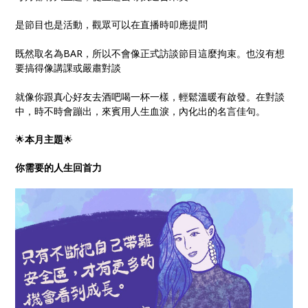
是節目也是活動，觀眾可以在直播時叩應提問
既然取名為BAR，所以不會像正式訪談節目這麼拘束。也沒有想
要搞得像講課或嚴肅對談
就像你跟真心好友去酒吧喝一杯一樣，輕鬆溫暖有啟發。在對談
中，時不時會蹦出，來賓用人生血淚，內化出的名言佳句。
🌟
本月主題
🌟
你需要的人生回首力