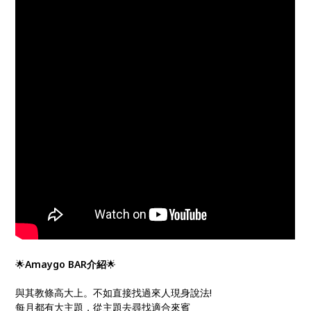
🌟
Amaygo BAR介紹
🌟
與其教條高大上。不如直接找過來人現身說法!
每月都有大主題，從主題去尋找適合來賓