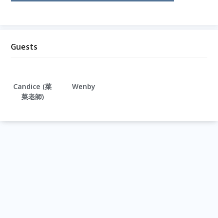
Guests
Candice (菜
Wenby
菜老師)