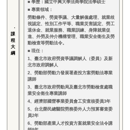
■ 學歷：國立中興大學法商學院法學碩士
■ 專業領域：
勞動條件、勞資爭議、大量解僱處理、就業歧
視認定、性別工作平等、職業災害認定、勞工
‧
退休金、就業服務、職業訓練、身障就業促
課
進、外勞及仲介機構管理、職業安全衛生及勞
程
動檢查等勞動法令。
大
■ 現任：
綱
1
、臺北市政府勞資爭議調解人（委員）及新
北市政府調解人
2
、勞動部勞動力發展署產投方案勞動法專業
講師
3
、臺北市政府勞動局及臺北市勞動檢查處職
業安全衛生專業講師
4
、經濟部國營事業委員會工安查核委員3年
5
、台北榮民總醫院勞務委外人力預算審查委
員2年
6
、勞動部產業人才投資方案就業安全法令講
師8年