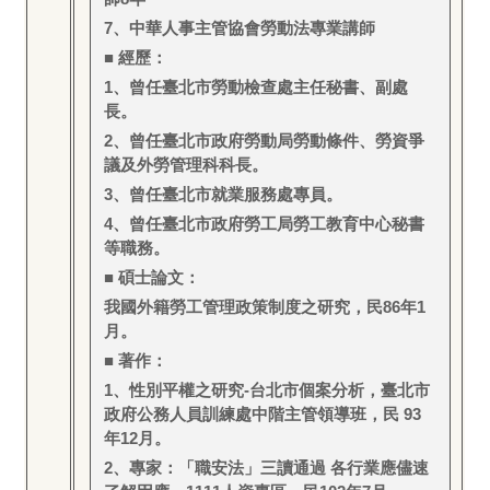
7
、中華人事主管協會勞動法專業講師
■ 經歷：
1
、曾任臺北市勞動檢查處主任秘書、副處
長。
2
、曾任臺北市政府勞動局勞動條件、勞資爭
議及外勞管理科科長。
3
、曾任臺北市就業服務處專員。
4
、曾任臺北市政府勞工局勞工教育中心秘書
等職務。
■ 碩士論文：
我國外籍勞工管理政策制度之研究，民86年1
月。
■ 著作：
1
、性別平權之研究-台北市個案分析，臺北市
政府公務人員訓練處中階主管領導班，民 93
年12月。
2
、專家：「職安法」三讀通過 各行業應儘速