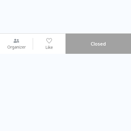
Closed
Organizer
Like
You may like
2026.08.15 (Sat) - 08.22 (Sat)
2026.08.15 (Sat) - 08
【親子手作體驗】哈東派對！
「共織宇宙」