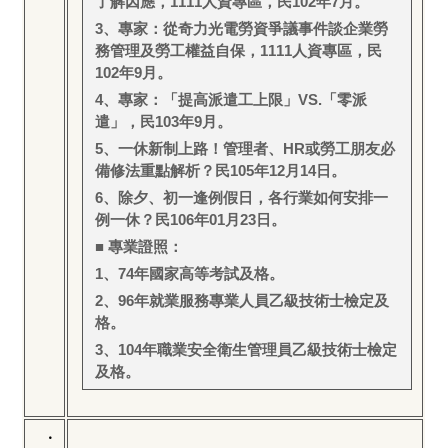
了解因應，1111人資專區，民102年7月。
3
、專家：從奇力光電勞資爭議事件談企業勞
務管理及勞工權益自保，1111人資專區，民
102年9月。
4
、專家：「提高派遣工上限」VS.「零派
遣」，民103年9月。
5
、一休新制上路！管理者、HR或勞工朋友必
備修法重點解析？民105年12月14日。
6
、除夕、初一逢例假日，各行業如何安排一
例一休？民106年01月23日。
■ 專業證照：
1
、74年國家高等考試及格。
2
、96年就業服務專業人員乙級技術士檢定及
格。
3
、104年職業安全衛生管理員乙級技術士檢定
及格。
‧