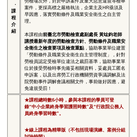
勞檢場次外，對於申訴案件及重大惡意違規等檢舉
‧
案件，更採高標之嚴格執法，企業主及HR亟須及
課
早因應，落實勞動條件及職業安全衛生之自主管
程
理。
介
紹
本課程由
前臺北市勞動檢查處副處長 黃竑鈞老師
講授最新年度的勞動檢查方針、勞動條件及職業安
全衛生之檢查要項及檢查重點
，協助事業單位建置
「勞動條件及職業安全衛生自主管理制度」，針對
勞檢員認定受檢單位違法之裁罰基準，協助事業單
位於接受勞檢時事先備妥相關資料，妥處員工匿名
申訴案，以及出席勞工行政機關勞資爭議調解及法
院勞動事件調解會議相關文件，事前做好因應，避
免違規受罰！
★課程總時數6小時，參與本課程的學員可登
錄“中小企業終身學習護照時數”及“行政院公務人
員終身學習時數”。
★線上課程為精華版（不包括現場演練、案例分組
討論時間）