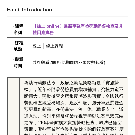
妥相關資料，妥處員工匿名申訴案，以及出席勞工行政
機關勞資爭議調解及法院勞動事件調解會議相關文件，
Event Introduction
事前做好因應，避免違規受罰！
‧ 課程
【線上 online】最新事業單位勞動監督檢查及具
名稱
體因應實務
‧ 課程
線上 │ 線上課程
地點
‧ 觀看
共可觀看2個月(此期間內不限次數觀看)
時間
為執行勞動法令，政府之執法策略就是「實施勞
檢」，近年來隨著勞檢員的增加補實，勞檢力道不
斷擴大，勞動檢查之密集度將逐步落實，全國執行
勞動檢查總受檢場次、違反件數、處分率及罰鍰金
額更屢創新高。在勞基法一例一休、職業安全、派
遣入法、性別平權及就業歧視等勞動法案已臻完備
之際，110年全面擴大實施勞動檢查，執法已無空
窗期，哪些事業單位優先受檢？除例行及專案年度