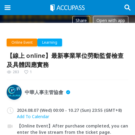
Share
Open with app
Online Event
Learning
【線上 online】最新事業單位勞動監督檢查
及具體因應實務
283
1
中華人事主管協會
2024.08.07 (Wed) 00:00 - 10.27 (Sun) 23:55 (GMT+8)
Add To Calendar
【Online Event】After purchase completed, you can
enter the live stream from the ticket page.