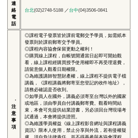
連
絡
台北
(02)2748-5188
／
台中
(04)3506-0841
電
話
◎課程電子發票皆於課前電郵交予學員，如需紙本
發票則於課前郵寄交予學員。
◎課程內容協會保留更動之權利！
◎購買線上課程，自帳號開通當日起即可開始觀
看，線上課程經購買授予使用權即不再受理退費，
請留意個人觀看日期權限。
◎為維護講師智慧財產權，線上課程不提供電子檔
講義，《課程講義將郵寄至您登記的收件地址》，
請務必確認是否收到。
◎如學員人在國外，講義必須寄至台灣以外的國家
‧
或地區，須由學員自付講義郵寄費。觀看時間結
注
束，本會可先提供結業證書，另必須回台灣現場考
意
試通過，本會將提供證照。
事
◎為維護學員權益《線上課程影音網址與課程講義
項
資訊》限本人使用，禁止分享與外流，若有侵權疑
慮，須自負法律責任，並不得再參與本協會課程。