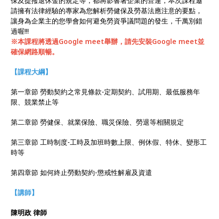
保及提撥退休金的規定等，都將影響著企業的營運，本次課程邀
請擁有法律經驗的專家為您解析勞健保及勞基法應注意的要點，
讓身為企業主的您學會如何避免勞資爭議問題的發生，千萬別錯
過喔!!!
※本課程將透過Google meet舉辦，請先安裝Google meet並
確保網路順暢。
【課程大綱】
第一章節 勞動契約之常見條款-定期契約、試用期、最低服務年
限、競業禁止等
第二章節 勞健保、就業保險、職災保險、勞退等相關規定
第三章節 工時制度-工時及加班時數上限、例休假、特休、變形工
時等
第四章節 如何終止勞動契約-懲戒性解雇及資遣
【講師】
陳明政 律師