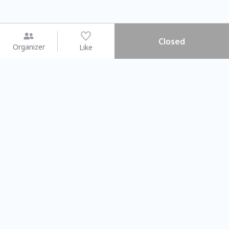
Closed
Organizer
Like
You may like
2026.08.15 (Sat) - 08.22 (Sat)
2026.08.15 (Sat) - 08
【親子手作體驗】哈東派對！
「共織宇宙」
比哈皮、東窩蕊
共織宇宙】 七
Taipei City
New Taipei C