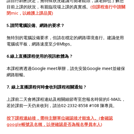
請自行斟酌決定，無特殊狀況建議可開著鏡頭，讓老師也了解您
目前上課的狀況，有親臨現場上課的真實感。
(但課程進行中請關
閉mic，以維護上課品質)
5.請問電腦設備、網路的要求？
無特別的電腦設備要求，但請在穩定的網路環境進行。建議使用
電腦或平板，網路速度至少8Mbps。
6.線上直播課程使用的視訊軟體為
?
本課程將透過Google meet舉辦，請先安裝Google meet並確保
網路順暢。
7. 線上直播課程何時會收到課程相關通知
?
上課前二天會將課程連結及相關細節寄至您報名時留的E-MAIL，
若於課前一天仍未收到，請洽02-2332-8558 #108 陳專員。
按下課程連結後，需待主辦單位確認後才能進入。(會確認
google
帳號及名稱，以便確認是否為報名學員本人)