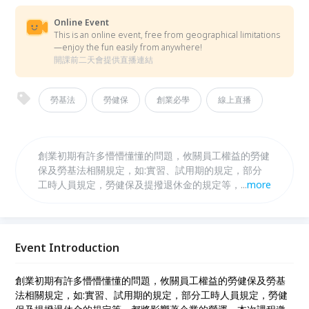
Online Event
This is an online event, free from geographical limitations
—enjoy the fun easily from anywhere!
開課前二天會提供直播連結
勞基法
勞健保
創業必學
線上直播
創業初期有許多懵懵懂懂的問題，攸關員工權益的勞健
保及勞基法相關規定，如:實習、試用期的規定，部分
工時人員規定，勞健保及提撥退休金的規定等，都將影
...
more
響著企業的營運，本次課程邀請擁有法律經驗的專家為
您解析勞健保及勞基法應注意的要點，讓身為企業主的
您學會如何避免勞資爭議問題的發生，千萬別錯過喔!!!
※本課程將透過Google meet舉辦，請先安裝Google
Event Introduction
meet並確保網路順暢。
創業初期有許多懵懵懂懂的問題，攸關員工權益的勞健保及勞基
法相關規定，如:實習、試用期的規定，部分工時人員規定，勞健