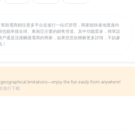
務平台，幫助電商銷往更多平台並進行一站式管理，商家能快速地透過內
時也能串接全球、東南亞主要的銷售管道。其中功能眾多，簡單設
商戶還是沒接觸過電商的商家，如果您意欲瞭解更多詳情，不妨參
訊！
om geographical limitations—enjoy the fun easily from anywhere!
前進行下載