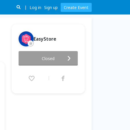
Log in
Sign up
Create Event
EasyStore
EasyStore線上招商會——多平
Closed
台整合銷售
2021.07.16 (Fri) 12:00 - 13:30
(GMT+8)