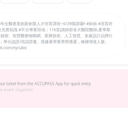
0年生醫產業創新創業人才培育課程~6/29開課囉!! #斜槓 #培育跨
疫充實知識 #不分專業領域；116堂(講師群各大醫院醫師,產學業
營運秘密、智慧醫療物聯網、新興技術、人工智慧、多媒設計品牌行
訪；學分認證/培訓證書。搭建產學業界間溝通，橋樑增進人脈。
k.com/nycubis
your ticket from the ACCUPASS App for quick entry.
he event organizer.