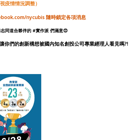
視疫情情況調整）
ebook.com/nycubis
隨時鎖定各項消息
志同道合夥伴的 #實作派 們滿意😍
讓你們的創新構想被國內知名創投公司專業經理人看見嗎?!