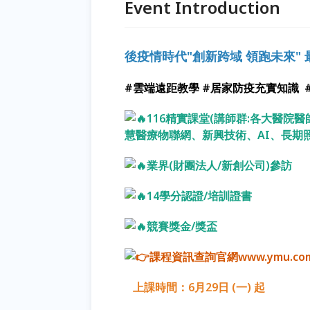
Event Introduction
後疫情時代"創新跨域
領跑未來" 
#雲端遠距教學
#居家防疫充實知識
116精實課堂(講師群:各大醫院
慧醫療物聯網、新興技術、AI、長期照
業界(財團法人/新創公司)參訪
14
學分認證/培訓證書
競賽獎金/獎盃
課程資訊查詢
官網www.ymu.co
上課時間：6月29日 (一) 起