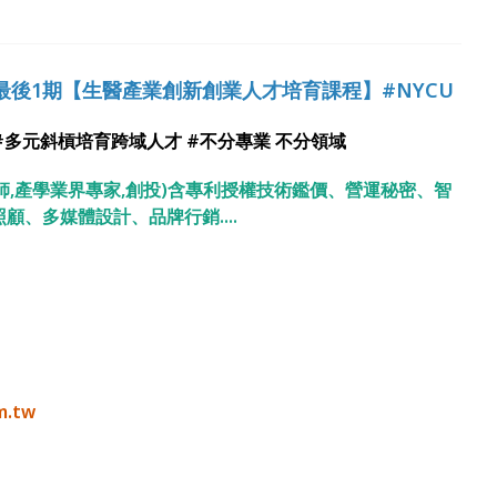
最後1期
【
生醫產業創新創業人才培育課程
】
#NYCU
#
多元斜槓培育跨域人才 #不分專業 不分領域
醫師,產學業界專家,創投)含專利授權技術鑑價、營運秘密、智
顧、多媒體設計、品牌行銷....
m.tw