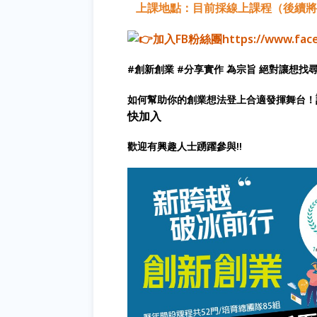
上課地點：目前採線上課程（後續將
加入
FB粉絲團
https://www.fac
#創新創業 #分享實作 為宗旨 絕對讓想找尋
如何幫助你的創業想法登上合適發揮舞台！
快加入
歡迎有興趣人士踴躍參與!!