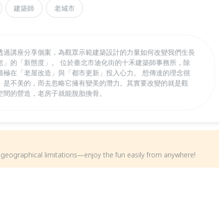
建築師
老城市
透過講座分享個案，為觀眾示範建築設計的力量如何改變我們生長
老」的「新態度」。 位於臺北市迪化街的十禾建築師事務所，除
積極在「老屋改造」與「都市更新」投入心力。 想傳達的理念很
」是不美的，而去忽略它擁有變美的潛力。其實要改變的就是觀
空間的營造，老房子就能脫胎換骨。
om geographical limitations—enjoy the fun easily from anywhere!