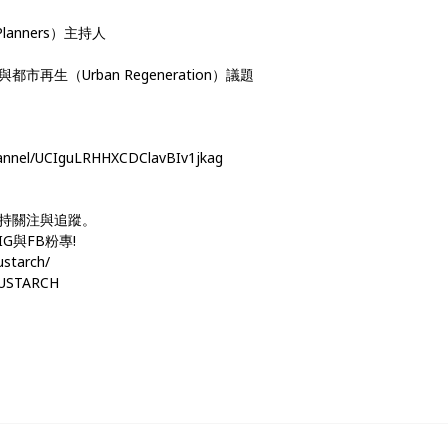
 Planners）主持人
生（Urban Regeneration）議題
nnel/UCIguLRHHXCDClavBIv1jkag
持關注與追蹤。
與FB粉專!
ustarch/
TUSTARCH