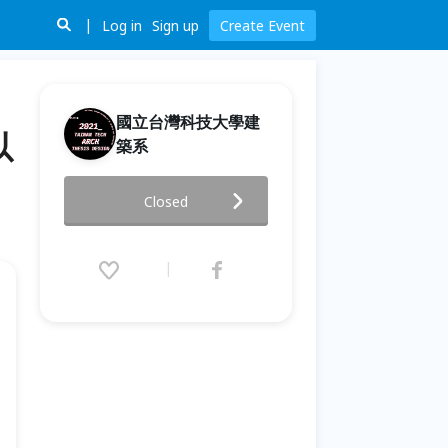
Log in
Sign up
Create Event
國立台灣科技大學建
以
築系
【NTUST.ARCH講堂】吳聲明
Closed
《老城市 新態度》-以微小的建
築介入與巨大的城市效應
2021.06.21 (Mon) 19:00 - 21:00
(GMT+8)