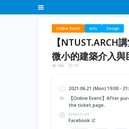
Online Event
Arts
Design
【NTUST.ARC
微小的建築介入與
566
19
2021.06.21 (Mon) 19:00 - 2
【Online Event】After purc
the ticket page.
Related Link
Facebook