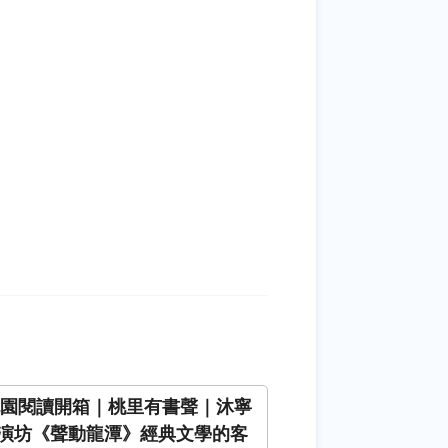
6桃園閱讀開箱｜桃里有書聲｜沐寧
演坊《聲動龍潭》經典文學的客