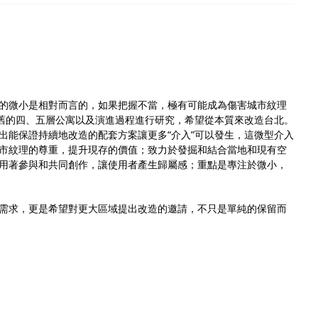
的微小是相對而言的，如果把握不當，極有可能成為傷害城市紋理
老舊的四、五層公寓以及演進過程進行研究，希望從本質來改造台北。
出能保證持續地改造的配套方案讓更多“介入”可以發生，這微型介入
市紋理的尊重，提升現存的價值；致力於發掘和結合當地和現有空
用著參與和共同創作，讓使用者產生歸屬感；重點是專注於微小，
需求，更是希望對更大區域提出改造的邀請，不只是單純的保留而