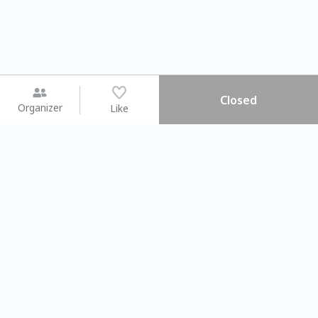
Closed
Organizer
Like
You may like
2026.08.15 (Sat) - 08.22 (Sat)
2026.08.15 (Sat) - 08
【親子手作體驗】哈東派對！
「共織宇宙」