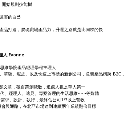
，開始規劃技能樹
厲害的自己
產品打造，展現職場產品力，升遷之路就是比同梯的快！
 Evonne
思維學院產品經理學程主理人
s、華碩、蝦皮、以及快速上市櫃的新創公司，負責產品橫跨 B2C 、
相關文章，破百萬瀏覽數，追蹤人數是華人第一
代、經理人、遠見、專案管理的生活思維⋯⋯等媒體
需求、設計、執行，最終佔公司1/3以上營收
業機會與通路，在北亞市場達到連續兩年業績翻倍目標