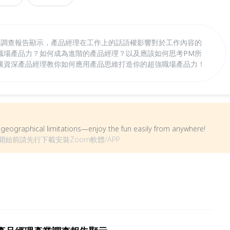
產業調查報告顯示，產品經理在工作上的話語權影響對於工作內容的
職場產品力？如何成為進階的產品經理？以及應該如何思考PM所
讓資深產品經理教你如何應用產品思維打造你的超強職場產品力！
om geographical limitations—enjoy the fun easily from anywhere!
始前請先行下載安裝Zoom軟體/APP