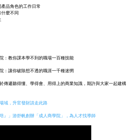
同產品角色的工作日常
有什麼不同
生
院：教你課本學不到的職場一百種技能
院：讓你破除想不透的職涯一千種迷惘
於傳遞聽得懂、學得會、用得上的商業知識，期許與大家一起建構
場域，升官發財請走此路
培』」游舒帆創辦「成人商學院」，為人才找導師