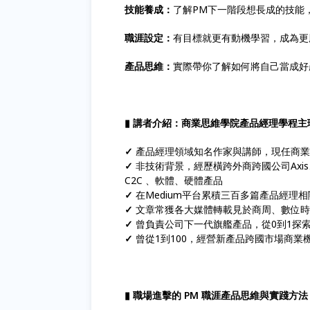
技能養成：
了解PM下一階段想長成的技能
職涯設定：
有目標就更有動機學習，成為更
產品思維：
實際帶你了解如何將自己當成好
▮ 講者介紹：商業思維學院產品經理學程主理人
✓
產品經理領域知名作家與講師，現任商業
✓
非技術背景，經歷橫跨外商跨國公司Axi
C2C 、軟體、硬體產品
✓
在Medium平台累積三百多篇產品經理
✓
文章常獲各大媒體轉載見於商周、數位時
✓
曾負責公司下一代旗艦產品，從0到1探索
✓
曾從1到100，經營新產品跨國市場商
▮ 職場進擊的 PM 職涯產品思維與實踐方法