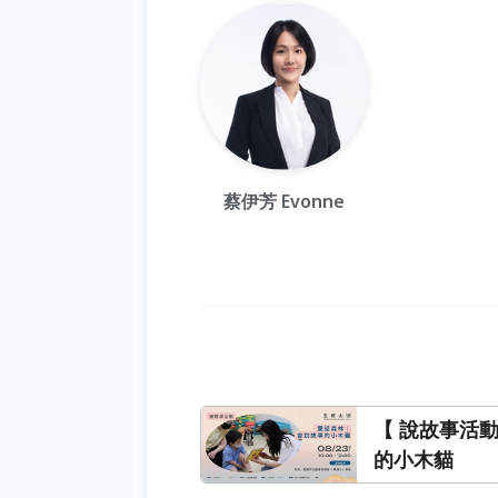
蔡伊芳 Evonne
【 說故事活
的小木貓