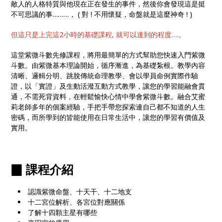
敵人的人格特質與他現在正在發生的事件，然後你會發現這是挺
不可思議的事………， ( 對 ! 不用懷疑，命盤就是這麼神奇 ! )
但這只是上完這2小時的基礎課程, 就可以達到的程度….。
這堂紫微斗數先修課程，將用最簡單的方式幫助您快速入門紫微
斗數。由紫微基本理論開始，循序漸進，為基礎紮根。教學內容
清晰、邏輯分明、跳脫傳統命理教學、會以學員命例實際作驗
證，以「實證」及生動活潑互動方式教學，讓您的學習能融會貫
通，不需死背資料，在輕鬆愉快心情中學會紫微斗數。融合艾蜜
莉老師多年的個案經驗，手把手帶您探索連自己都不知道的人生
密碼，而所學到的皆能使用在日常生活中，讓您的學習有價值及
實用。
▉ 課程介紹
認識紫微命盤、十天干、十二地支
十二宮位解析、各宮位對應關係
了解十四顆主星有哪些