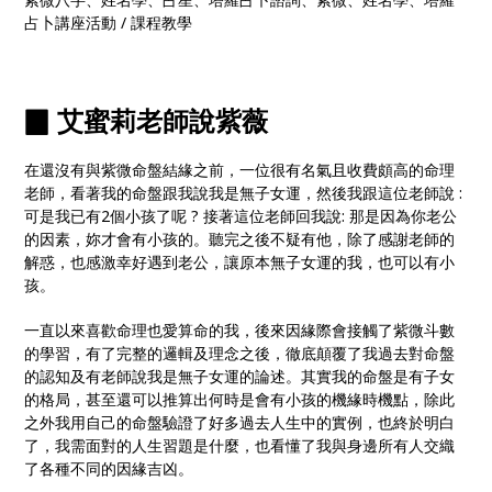
占卜講座活動 / 課程教學
▉ 艾蜜莉老師說紫薇
在還沒有與紫微命盤結緣之前，一位很有名氣且收費頗高的命理
老師，看著我的命盤跟我說我是無子女運，然後我跟這位老師說 :
可是我已有2個小孩了呢 ? 接著這位老師回我說: 那是因為你老公
的因素，妳才會有小孩的。聽完之後不疑有他，除了感謝老師的
解惑，也感激幸好遇到老公，讓原本無子女運的我，也可以有小
孩。
一直以來喜歡命理也愛算命的我，後來因緣際會接觸了紫微斗數
的學習，有了完整的邏輯及理念之後，徹底顛覆了我過去對命盤
的認知及有老師說我是無子女運的論述。其實我的命盤是有子女
的格局，甚至還可以推算出何時是會有小孩的機緣時機點，除此
之外我用自己的命盤驗證了好多過去人生中的實例，也終於明白
了，我需面對的人生習題是什麼，也看懂了我與身邊所有人交織
了各種不同的因緣吉凶。