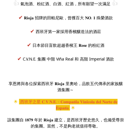
👍
👍
氣泡酒、粉紅酒、白酒、紅酒，所有願望一次滿足
✔
𝐑𝐢𝐨𝐣𝐚 招牌的田帕尼歐，曾獲百大 𝐍𝐎. 𝟏 殊榮酒款
✔
西班牙第一家採用香檳釀造法的酒莊
✔
日本節目盲飲超越香檳王 𝐑𝐨𝐬𝐞 的粉紅酒
✔
C.V.N.E. 集團 中階 Viña Real 和 高階 Imperial 酒款
享恩將與各位探索西班牙 𝐑𝐢𝐨𝐣𝐚 里奧哈，品飲五代傳承的家族釀
酒集團～
🌟
西班牙之星 𝐂.𝐕.𝐍.𝐄. - 𝐂𝐨𝐦𝐩𝐚𝐧̃𝐢́𝐚 𝐕𝐢𝐧𝐢́𝐜𝐨𝐥𝐚 𝐝𝐞𝐥 𝐍𝐨𝐫𝐭𝐞 𝐝𝐞
𝐄𝐬𝐩𝐚𝐧̃𝐚
🌟
該集團自 𝟏𝟖𝟕𝟗 年於 𝐑𝐢𝐨𝐣𝐚 建立，是西班牙歷史悠久，也備受尊崇
的集團。當然，不是夠老就值得尊敬。