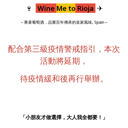
🍷
Wine
Me to
Rioja
✈
～乘著葡萄酒，品嘗百年傳承的皇家風味, Spain～
配合第三級疫情警戒指引，本次
活動將延期，
待疫情緩和後再行舉辦。
「小朋友才做選擇，大人我全都要！」