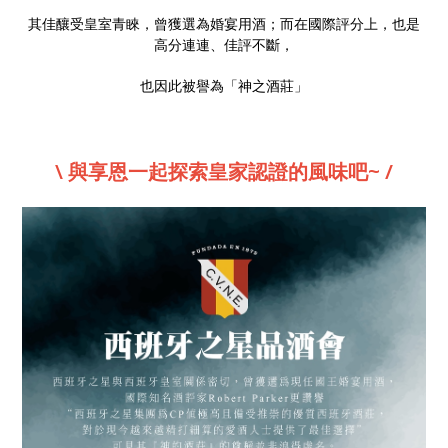
其佳釀受皇室青睞，曾獲選為婚宴用酒；而在國際評分上，也是
高分連連、佳評不斷，
也因此被譽為「神之酒莊」
\ 與享恩一起探索皇家認證的風味吧~ /