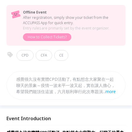
Offline Event
After registration, simply show your ticket from the
ACCUPASS App for quick entry.
Entry rules are primarily set by the event organizer.
How to Collect Tickets?
CPD
CFA
CE
感覺很久沒有實體CPD活動了, 有點想念大家聚在一起
聊天的景象～疫情一波未平一波又起，實在讓人擔心，
希望我們能頂住這波，六月順利舉行此次專題演講活動
...
more
～ Michael Chang, CFA 目前是CFA Society New York
的會員，現職Sycale Advisors資深分析師，因緣際會
回來台灣公差，被我們邀請（抓）來演講。這此專題演
講主題為 「Value Investing in the 21st Century」,
Event Introduction
你一定不能錯過！