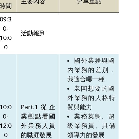
主要內容
分享重點
時間
09:3
0-
活動報到
10:0
0
國外業務與國
內業務的差別，
我適合哪一種
老闆想要的國
外業務的人格特
10:0
Part.1從企
質與能力
0-
業觀點看國
業務菜鳥、超
12:0
外業務人員
級業務員、具備
0
的職涯發展
領導力的發展