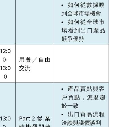
如何從數據嗅
到全球市場機會
如何從全球市
場看到出口產品
競爭優勢
12:0
0-
用餐／自由
13:0
交流
0
產品賣點與客
戶買點，怎麼趨
於一致
出口貿易流程
13:0
Part.2從業
洽談與議價談判
0-
績掛蛋開始