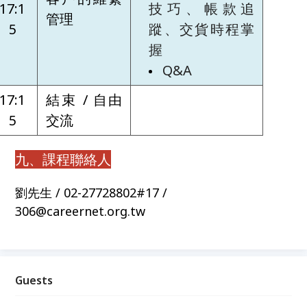
17:1
技巧、帳款追
管理
5
蹤、交貨時程掌
握
Q&A
17:1
結束 / 自由
5
交流
九、課程聯絡人
劉先生 / 02-27728802#17 /
306@careernet.org.tw
Guests