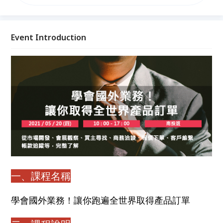
員職位，從市場開發、會展觀察、買主尋找、商務洽
談、報價下單、客戶維繫、帳款追蹤等，完整了解國外
業務人員工作內容與技巧，從菜鳥業務員成為超級業務
員。
Event Introduction
一、課程名稱
學會國外業務！讓你跑遍全世界取得產品訂單