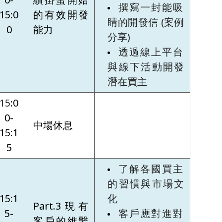
撰寫一封能吸
15:0
的有效開發
睛的開發信 (案例
0
能力
分享)
透過線上平台
與線下活動開發
潛在買主
15
:0
0-
中場休息
15:1
5
了解各國買主
的習慣與市場文
15:1
化
Part.3現有
5-
客戶應對進對
客戶的維繫