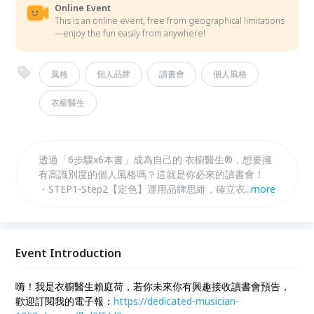
Online Event
This is an online event, free from geographical limitations
—enjoy the fun easily from anywhere!
風格
個人品牌
讀書會
個人風格
衣櫥醫生
透過「6步驟x6本書」成為自己的 衣櫥醫生®，想要擁
有高識別度的個人風格嗎？這就是你必來的讀書會！
・STEP1-Step2【定色】運用品牌思維，確立衣櫥裡的
...
more
品牌色彩。 選書：《個人品牌》、《原子習慣》 ・
STEP3-Step5【定量】溫習經典，訂定衣服數量的階段
性目標。 選書：《史上最強最美穿搭術》、《新・斷
捨離》、《時尚斷捨離》 ・STEP6【定型】解析「角
Event Introduction
色風格三原型」，認識對應角色原型的服裝風格。 選
書：《衣櫥醫生，帶你走入對的人生》
嗨！我是衣櫥醫生賴庭荷，若你未來你有興趣接收讀書會預告，
歡迎訂閱我的電子報：
https://dedicated-musician-