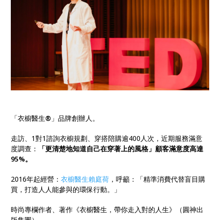
「衣櫥醫生
®
」品牌創辦人。
走訪、1對1諮詢衣櫥規劃、穿搭陪購逾400人次，近期服務滿意
度調查：
「更清楚地知道自己在穿著上的風格」顧客滿意度高達
95%。
2016年起經營：
衣櫥醫生賴庭荷
，呼籲：「精準消費代替盲目購
買，打造人人能參與的環保行動。」
時尚專欄作者、著作《衣櫥醫生，帶你走入對的人生》（圓神出
版集團）。