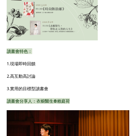
讀書會特色：
1.現場即時回饋
2.高互動高討論
3.實用的目標型讀書會
讀書會分享人：衣櫥醫生
®
賴庭荷