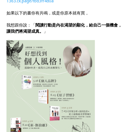
1363.ck.page/fbd3ff4d0a
如果以下的書你有共鳴，或是你原本就有買，
我想跟你說：「
閱讀行動是內在渴望的顯化，給自己一個機會，
讓我們將渴望成真。
」