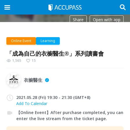
Share
Open with app
Online Event
Learning
「成為自己的衣櫥醫生®」系列讀書會
1,565
15
衣櫥醫生
2021.05.28 (Fri) 19:30 - 21:30 (GMT+8)
Add To Calendar
【Online Event】After purchase completed, you can
enter the live stream from the ticket page.