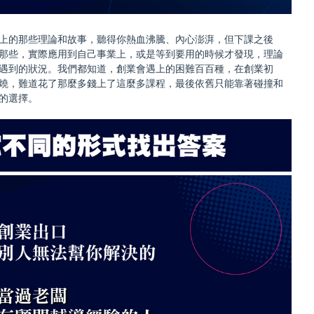
上的那些理論和故事，聽得你熱血沸騰、內心澎湃，但下課之後
那些，實際應用到自己事業上，或是等到要用的時候才發現，理論
遇到的狀況。我們都知道，創業會遇上的困難百百種，在創業初
燒，難道花了那麼多錢上了這麼多課程，最後依舊只能靠著碰撞和
的選擇。