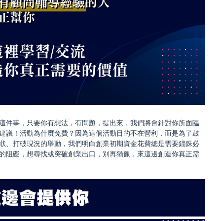
這件事，只要你有想法，有問題，提出來，我們將會針對你所面臨
建議！活動為什麼免費？因為這個活動目的不在營利，而是為了鼓
狀、打破現況的舉動，我們明白創業初期資金花費總是需要錙銖必
的阻礙，想尋找或突破創業出口，別再猶豫，來這邊創造你真正需