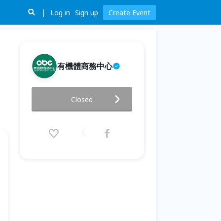
Log in
Sign up
Create Event
有機體商務中心
創業成功指南，你想知道的都來
Closed
這邊問【老闆診療室】
2021.05.05 (Wed) 19:00 - 21:00
(GMT+8)