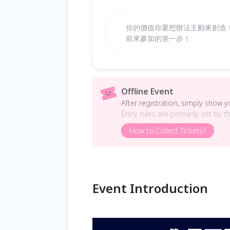
你的價值你要想辦法主動來創造
前來參加的第一步！
Offline Event
After registration, simply show 
Entry rules are primarily set by t
How to Collect Tickets?
Event Introduction