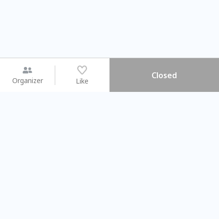
Closed
Organizer
Like
You may like
2026.08.15 (Sat) - 08.22 (Sat)
2026.08.15 (Sat) - 0