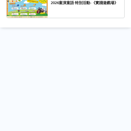
2026童演童語 特別活動-《實踐遊戲場》