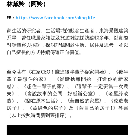
林黛羚（阿羚）
FB：
https://www.facebook.com/aling.life
家生活的研究者、生活場域的觀念生產者，東海景觀建築
系畢，曾任職居家雜誌及旅遊雜誌採訪編輯多年。以實際
對話觀察與採訪，探討記錄關於生活、居住及思考，並以
自己擅長的方式持續傳遞正向價值。
至今著有《在家
CEO
！賺進後半輩子從家開始》、《後半
輩子最想住的家》、《從斷捨離開始，打造你的新家
感》、《想住一輩子的家》、《這輩子
一定要當一次農
夫》、《會說故事的空間：好感辦公室》、《老屋綠改
造》、《樂在原木生活》、《蓋自然的家屋》、《改造老
房子》、《蓋綠色的房子》及《蓋自己的房子
1
》等書
（以上按照時間新到舊排序）。