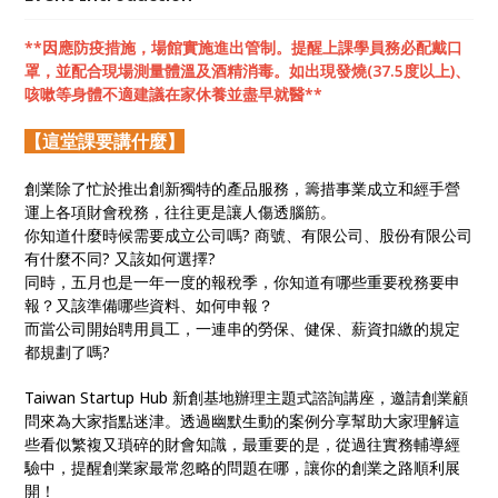
**因應防疫措施，場館實施進出管制。提醒上課學員務必配戴口
罩，並配合現場測量體溫及酒精消毒。如出現發燒(37.5度以上)、
咳嗽等身體不適建議在家休養並盡早就醫**
【這堂課要講什麼】
創業除了忙於推出創新獨特的產品服務，籌措事業成立和經手營
運上各項財會稅務，往往更是讓人傷透腦筋。
你知道什麼時候需要成立公司嗎? 商號、有限公司、股份有限公司
有什麼不同? 又該如何選擇?
同時，五月也是一年一度的報稅季，你知道有哪些重要稅務要申
報？又該準備哪些資料、如何申報？
而當公司開始聘用員工，一連串的勞保、健保、薪資扣繳的規定
都規劃了嗎?
Taiwan Startup Hub 新創基地辦理主題式諮詢講座，邀請創業顧
問來為大家指點迷津。透過幽默生動的案例分享幫助大家理解這
些看似繁複又瑣碎的財會知識，最重要的是，從過往實務輔導經
驗中，提醒創業家最常忽略的問題在哪，讓你的創業之路順利展
開！