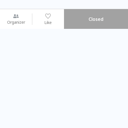
Closed
Organizer
Like
You may like
2026.08.15 (Sat) - 08.22 (Sat)
2026.08.15 (Sat) - 0
【親子手作體驗】哈東派對！
「共織宇宙」
比哈皮、東窩蕊
共織宇宙】 
Taipei City
New Taipei C