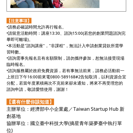
【注意事項】
•請務必確認時間允許再行報名。
•請留意活動時間：講座13:30、諮詢15:00(若您的創業問題諮詢完
畢即可離場)。
•本活動是"諮詢講座"，"非課程"，無法計入申請創業貸款所需學
習時數。
•諮詢需事先報名且有名額限制，請勿攜伴參加，恕無法接受現場
臨時報名。
•諮詢服務屬於政府免費資源，若有事無法前來，請務必活動前一
上班日下午16:00前來電0800-589168#2告知取消，以利資源合宜
分配，若當年度累積兩次不克前來卻未通知，將來不再受理您的
諮詢申請，敬請愛惜使用，謝謝！
【還有什麼你該知道】
主辦單位：經濟部中小企業處／Taiwan Startup Hub 新
創基地
協辦單位：國立臺中科技大學(摘星青年築夢臺中執行單
位)