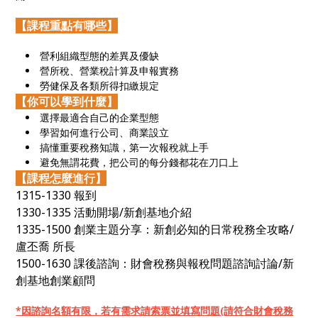
【課程重點有哪些】
營利組織型態的差異及優缺
營所稅、營業稅計算及申報實務
勞健保及各類所得扣繳規定
【你可以學到什麼】
選擇最適合自己的企業型態
學習如何進行公司、商業設立
搞懂重要稅務知識，第一次報稅就上手
避免無謂花費，把公司的每分錢都花在刀口上
【課程怎麼進行】
1315-1330 報到
1330-1335 活動開場/新創基地介紹
1335-1500 創業主題分享：新創必知的日常稅務全攻略/
盧丕喬 所長
1500-1630 課後諮詢：財會稅務與報稅問題諮詢討論/新
創基地創業顧問
*因諮詢名額有限，若有需求請索票並填寫問題(請符合財會稅務