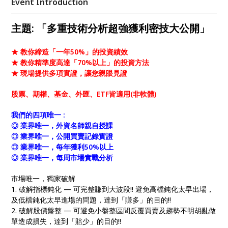
Event Introduction
主題: 「多重技術分析超強獲利密技大公開」
★ 教你締造「一年50%」的投資績效
★ 教你精準度高達「70%以上」的投資方法
★ 現場提供多項實證，讓您親眼見證
股票、期權、基金、外匯、ETF皆適用(非軟體)
我們的四項唯一 :
◎ 業界唯一，外資名師親自授課
◎ 業界唯一，公開買賣記錄實證
◎ 業界唯一，每年獲利50%以上
◎ 業界唯一，每周市場實戰分析
市場唯一，獨家破解
1. 破解指標鈍化 — 可完整賺到大波段!! 避免高檔鈍化太早出場，
及低檔鈍化太早進場的問題，達到「賺多」的目的!!
2. 破解股價盤整 — 可避免小盤整區間反覆買賣及趨勢不明胡亂做
單造成損失，達到「賠少」的目的!!