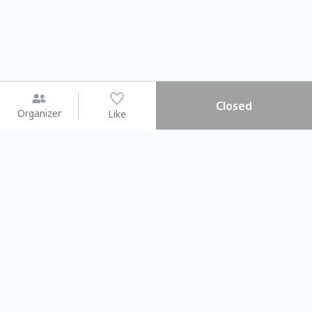
Closed
Organizer
Like
You may like
2026.08.15 (Sat) - 08.22 (Sat)
2026.08.15 (Sat) - 08
【親子手作體驗】哈東派對！
「共織宇宙」