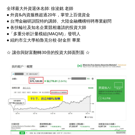
全球最大外資退休名師: 徐浚銘 老師
● 外資&內資服務超過20年，掌管上百億資金
● 台灣金融研訓院特約講師、大陸金融機構特聘專業顧問
● 各扶輪社及知名企業競相邀請的投資大師
●「多重分析計量模組(MAQM)」發明人
● 紐約市立大學柏魯克分校-財金所 畢業
☆ 讓你與財富翻轉30倍的投資大師面對面 ☆