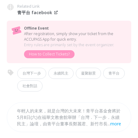
Related Link
青平台 facebook
Offline Event
After registration, simply show your ticket from the
ACCUPASS App for quick entry.
Entry rules are primarily set by the event organizer.
How to Collect Tickets?
台灣下一步
永續民主
凝聚願景
青平台
社會對話
年輕人的未來，就是台灣的大未來！青平台基金會將於
5月8日(六)在福華文教會館舉辦「台灣．下一步．永續
民主」論壇，由青平台董事長鄭麗君、新竹市長林智
...
more
堅、行政院政務委員唐鳳、經濟部次長曾文生、立法委
員洪申翰、民進黨副秘書長林飛帆、壯闊台灣發起人吳