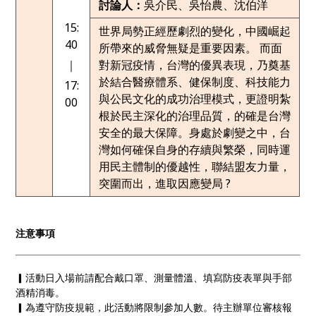
討論人：
吳介民、吳怡農、沈伯洋
15:
世界局勢正經歷劇烈的變化，中國崛起
40
所帶來的威脅無疑是
重要因素。 ⽽⾯
｜
對新冠疫情，台灣的優異表現，乃奠基
於結合醫療體系、健保制度、科技能⼒
17:
與公⺠⽂化的成功治理模式，更證明紮
00
根於⺠主深化的治理品質，的確是台灣
安全的最⼤保障。⾝處於劇變之中，台
灣如何確保⾃⾝的存續與繁榮，同時運
⽤⺠主體制的優越性，聯結盟友⼒量，
突圍⽽出，進取因應變局 ?
注意事項
▎活動日入場前請配合戴口罩、測量體溫、填寫防疫表單與手部
酒精消毒。
▎為遵守防疫規範，此活動將限制參加人數。待主辦單位審核報