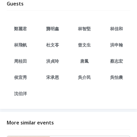
Guests
鄭麗君
龔明鑫
林智堅
林佳和
林飛帆
杜文苓
曾文生
洪申翰
周桂田
洪貞玲
唐鳳
蔡志宏
侯宜秀
宋承恩
吳介民
吳怡農
沈伯洋
More similar events