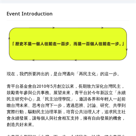
怡農等跨世代政治工作者以及各領域學者專家，展開四
場對談，議題涵蓋民主治理、能源轉型、數位治理、民
Event Introduction
主防禦等面向。青平台廣邀各界一起對話、思辨、凝聚
核心價值，共同思考台灣下一步，前瞻年輕人與未來世
代的社會願景，追求民主社會的永續發展並尋找實踐路
徑。
現在，我們所要跨出的，是台灣邁向「再民主化」的這一步。
青平台基金會自2010年5月創立以來，長期致力深化台灣民主，
鼓勵青年參與公共事務。展望未來，青平台於今年新設立「永續
民主研究中心」及「民主治理學院」，邀請各界和年輕人一起前
瞻台灣未來、思考台灣下一步，透過思辨、討論、研究、共學到
實際行動，驅動民主治理革新，培育公共治理人才，追求民主社
會永續發展，讓每個人與社會相互支持，擁有自由發展的機會，
創造共好未來。