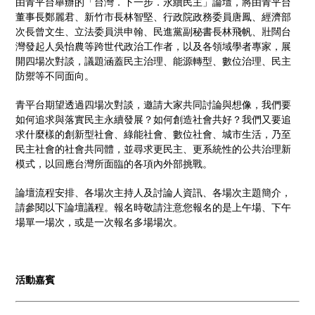
由青平台舉辦的「台灣．下一步．永續民主」論壇，將由青平台
董事長鄭麗君、新竹市長林智堅、行政院政務委員唐鳳、經濟部
次長曾文生、立法委員洪申翰、民進黨副秘書長林飛帆、壯闊台
灣發起人吳怡農等跨世代政治工作者，以及各領域學者專家，展
開四場次對談，議題涵蓋民主治理、能源轉型、數位治理、民主
防禦等不同面向。
青平台期望透過四場次對談，邀請大家共同討論與想像，我們要
如何追求與落實民主永續發展？如何創造社會共好？我們又要追
求什麼樣的創新型社會、綠能社會、數位社會、城市生活，乃至
民主社會的社會共同體，並尋求更民主、更系統性的公共治理新
模式，以回應台灣所面臨的各項內外部挑戰。
論壇流程安排、各場次主持人及討論人資訊、各場次主題簡介，
請參閱以下論壇議程。報名時敬請注意您報名的是上午場、下午
場單一場次，或是一次報名多場場次。
活動嘉賓