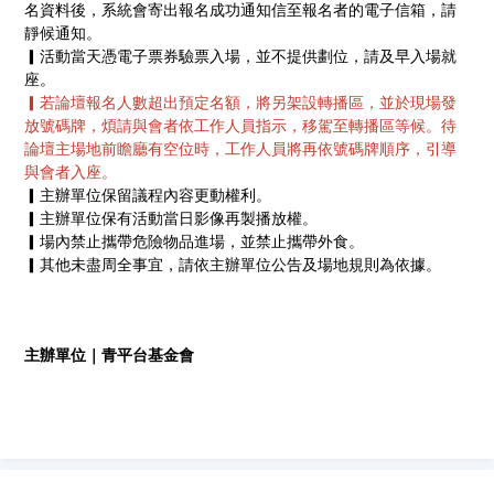
名資料後，系統會寄出報名成功通知信至報名者的電子信箱，請
靜候通知。
▎活動當天憑電子票券驗票入場，並不提供劃位，請及早入場就
座。
▎若論壇報名人數超出預定名額，將另架設轉播區，並於現場發
放號碼牌，煩請與會者依工作人員指示，移駕至轉播區等候。待
論壇主場地前瞻廳有空位時，工作人員將再依號碼牌順序，引導
與會者入座。
▎主辦單位保留議程內容更動權利。
▎主辦單位保有活動當日影像再製播放權。
▎場內禁止攜帶危險物品進場，並禁止攜帶外食。
▎其他未盡周全事宜，請依主辦單位公告及場地規則為依據。
主辦單位｜青平台基金會