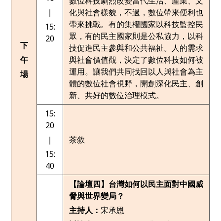
數位科技劇烈改變當代生活、產業、文
｜
化與社會樣貌，不過，數位帶來便利也
帶來挑戰。有的集權國家以科技監控民
15:
眾，有的民主國家則是公私協力，以科
20
下
技促進民主參與和公共福祉。人的需求
午
與社會價值觀，決定了數位科技如何被
運用。讓我們共同找回以人與社會為主
場
體的數位社會視野，開創深化民主、創
新、共好的數位治理模式。
15:
20
｜
茶敘
15:
40
【論壇四】台灣如何以民主面對中國威
脅與世界變局？
主持人：
宋承恩