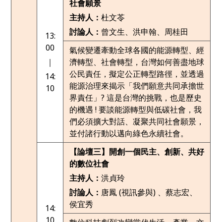
社會願景
主持人：
杜文苓
討論人：
曾文生、洪申翰、周桂田
13:
00
氣候變遷牽動全球各國的能源轉型、經
｜
濟轉型、社會轉型，台灣如何善盡地球
公民責任，擬定公正轉型路徑，並透過
14:
能源治理來揭示「我們願意共同承擔世
10
界責任」? 這是台灣的挑戰，也是歷史
的機遇 ! 要談能源轉型與低碳社會，我
們必須擴大對話、凝聚共同社會願景，
並付諸行動以邁向綠色永續社會。
【論壇三】開創一個民主、創新、共好
的數位社會
主持人：
洪貞玲
討論人：
唐鳳 (視訊參與) 、蔡志宏、
侯宜秀
14:
10