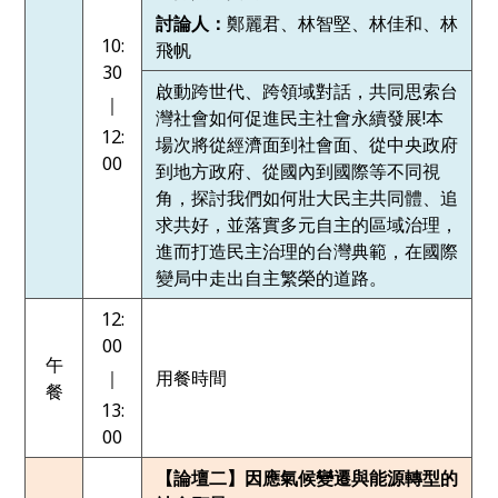
討論人：
鄭麗君、林智堅、林佳和、林
10:
飛帆
30
啟動跨世代、跨領域對話，共同思索台
｜
灣社會如何促進民主社會永續發展!本
12:
場次將從經濟面到社會面、從中央政府
00
到地方政府、從國內到國際等不同視
角，探討我們如何壯大民主共同體、追
求共好，並落實多元自主的區域治理，
進而打造民主治理的台灣典範，在國際
變局中走出自主繁榮的道路。
12:
00
午
｜
用餐時間
餐
13:
00
【論壇二】因應氣候變遷與能源轉型的