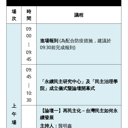
場
時
議程
次
間
09:
00
進場報到
(為配合防疫措施，建議於
｜
09:30前完成報到)
09:
45
09:
45
「永續民主研究中心」及「民主治理學
｜
院」成立儀式暨論壇開幕式
10:
30
上
【論壇一】再民主化－台灣民主如何永
午
續發展
場
主持人：
龔明鑫