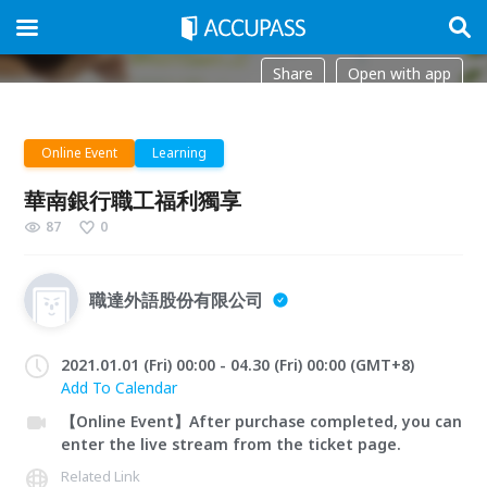
Share
Open with app
Online Event
Learning
華南銀行職工福利獨享
87
0
職達外語股份有限公司
2021.01.01 (Fri) 00:00 - 04.30 (Fri) 00:00 (GMT+8)
Add To Calendar
【Online Event】After purchase completed, you can
enter the live stream from the ticket page.
Related Link