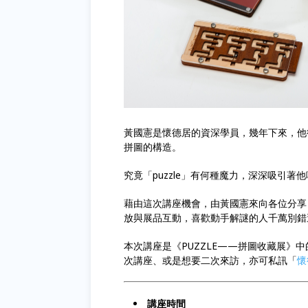
黃國憲是懷德居的資深學員，幾年下來，他
拼圖的構造。
究竟「puzzle」有何種魔力，深深吸引著
藉由這次講座機會，由黃國憲來向各位分享 
放與展品互動，喜歡動手解謎的人千萬別錯
本次講座是《PUZZLE——拼圖收藏展
次講座、或是想要二次來訪，亦可私訊「
懷
講座時間