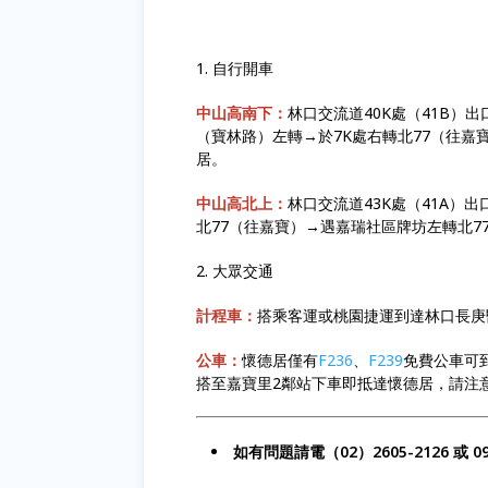
1. 自行開車
中山高南下：
林口交流道40K處（41B）
（寶林路）左轉→於7K處右轉北77（往嘉
居。
中山高北上：
林口交流道43K處（41A）
北77（往嘉寶）→遇嘉瑞社區牌坊左轉北7
2. 大眾交通
計程車：
搭乘客運或桃園捷運到達林口長庚醫
公車：
懷德居僅有
F236
、
F239
免費公車可到
搭至嘉寶里2鄰站下車即抵達懷德居，請注
如有問題請電（02）2605-2126 或 092