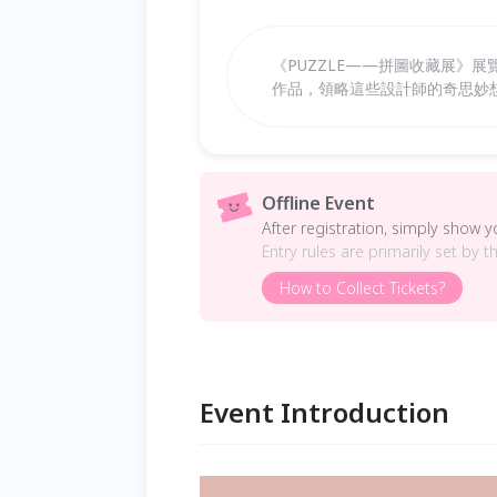
《PUZZLE——拼圖收藏展》展
作品，領略這些設計師的奇思妙
Offline Event
After registration, simply show 
Entry rules are primarily set by t
How to Collect Tickets?
Event Introduction