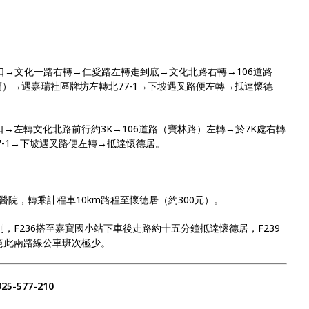
出口→文化一路右轉→仁愛路左轉走到底→文化北路右轉→106道路
寶）→遇嘉瑞社區牌坊左轉北77-1→下坡遇叉路便左轉→抵達懷德
出口→左轉文化北路前行約3K→106道路（寶林路）左轉→於7K處右轉
7-1→下坡遇叉路便左轉→抵達懷德居。
院，轉乘計程車10km路程至懷德居（約300元）。
，F236搭至嘉寶國小站下車後走路約十五分鐘抵達懷德居，F239
意此兩路線公車班次極少。
5-577-210