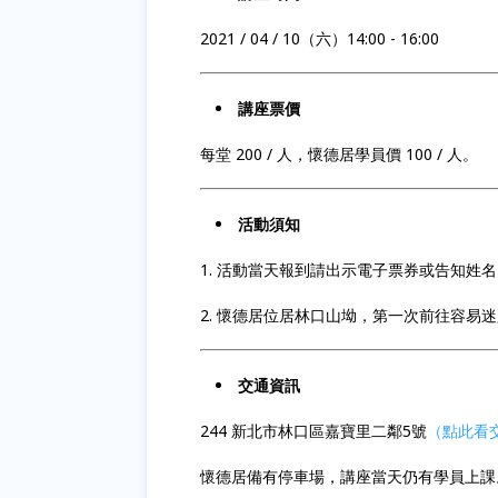
2021 / 04 / 10（六）14:00 - 16:00
講座票價
每堂 200 / 人，懷德居學員價 100 / 人。
活動須知
1. 活動當天報到請出示電子票券或告知姓
2. 懷德居位居林口山坳，第一次前往容易
交通資訊
244 新北市林口區嘉寶里二鄰5號
（點此看
懷德居備有停車場，講座當天仍有學員上課