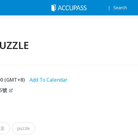
Search
UZZLE
:00 (GMT+8)
Add To Calendar
5號
德居
puzzle