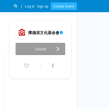
Log in
Sign up
Create Event
懷德居文化基金會
認識PUZZLE，玩PUZZLE
Closed
2021.04.10 (Sat) 14:00 - 16:00
(GMT+8)