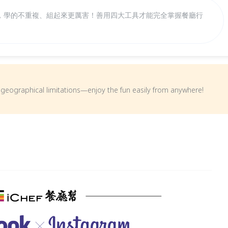
，學的不重複、組起來更厲害！善用四大工具才能完全掌握餐廳行
om geographical limitations—enjoy the fun easily from anywhere!