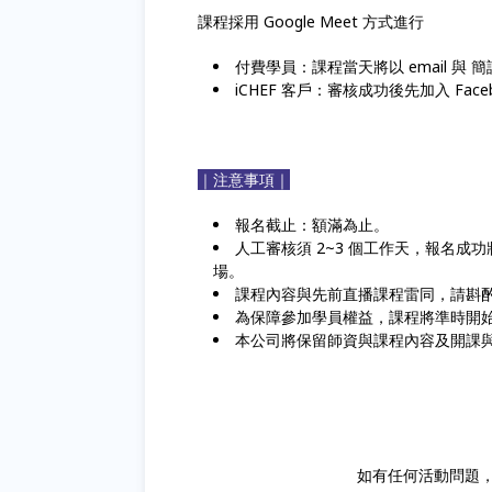
課程採用 Google Meet 方式進行
付費學員：課程當天將以 email 與 
iCHEF 客戶：審核成功後先加入 Fa
｜注意事項｜
報名截止：額滿為止。
人工審核須 2~3 個工作天，報名
場。
課程內容與先前直播課程雷同，請斟
為保障參加學員權益，課程將準時開
本公司將保留師資與課程內容及開課
如有任何活動問題，歡