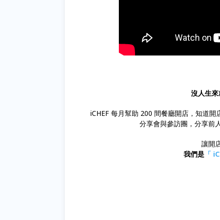
沒人生來
iCHEF 每月幫助 200 間餐廳開店，
分享會與參訪團，分享前
讓開
我們是
「 i