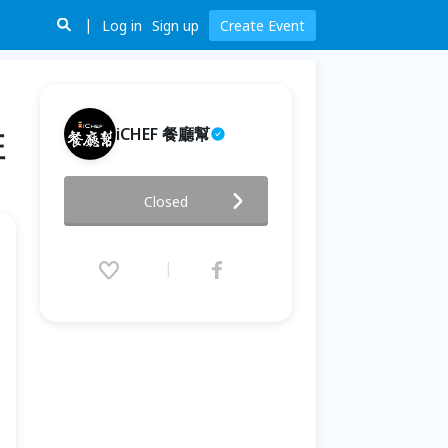
Log in
Sign up
Create Event
iCHEF 餐廳幫
班
【 6/23 線上直播 】餐廳行銷－
Closed
FB X IG 廣告入門班
2021.06.23 (Wed) 14:00 - 17:00
(GMT+8)