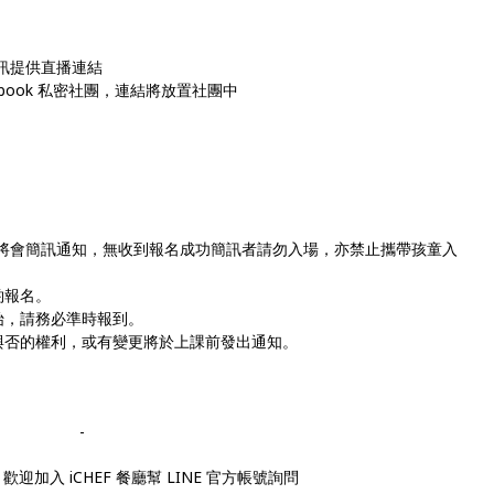
簡訊提供直播連結
cebook 私密社團，連結將放置社團中
成功將會簡訊通知，無收到報名成功簡訊者請勿入場，亦禁止攜帶孩童入
酌報名。
始，請務必準時報到。
與否的權利，或有變更將於上課前發出通知。
-
迎加入 iCHEF 餐廳幫 LINE 官方帳號詢問