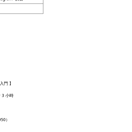
廣告入門 】
計 3 小時
950）