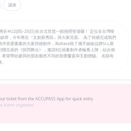
講座
於4/22(四)-25(日)在台北世貿一館熱鬧登場囉！ 定位全台灣唯
e不再缺席，今年將在『文創新秀區』與大家見面。 為了持續完成我們
喜愛畫畫的大家持續創作，illuBase除了攜手姊妹品牌SLL展
別開生面的《快閃舞台》，邀請8位插畫創作者輪番上陣，結合個
，希望帶給參與的朋友截然不同的視覺饗宴與互動體驗。 名額有
會。
your ticket from the ACCUPASS App for quick entry.
he event organizer.