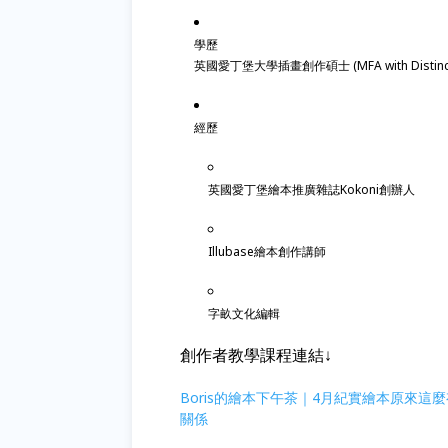
學歷
英國愛丁堡大學插畫創作碩士 (MFA with Distinct
經歷
英國愛丁堡繪本推廣雜誌Kokoni創辦人
Illubase繪本創作講師
字畝文化編輯
創作者教學課程連結↓
Boris的繪本下午茶｜4月紀實繪本原來這麼
關係