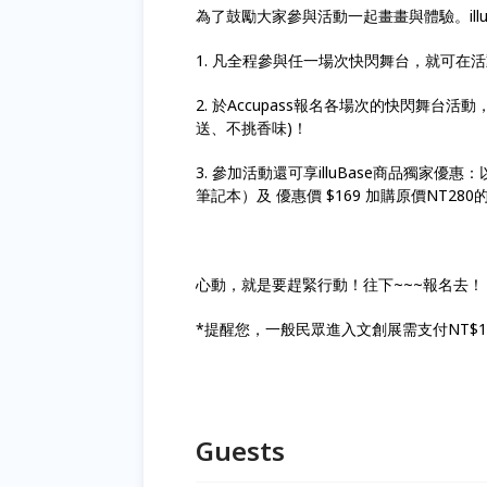
為了鼓勵大家參與活動一起畫畫與體驗。ill
1. 凡全程參與任一場次快閃舞台，就可在
2. 於Accupass報名各場次的快閃舞台
送、不挑香味)！
3. 參加活動還可享illuBase商品獨家優惠：
筆記本）及 優惠價 $169 加購原價NT28
心動，就是要趕緊行動！往下~~~報名去！
*提醒您，一般民眾進入文創展需支付NT$1
Guests