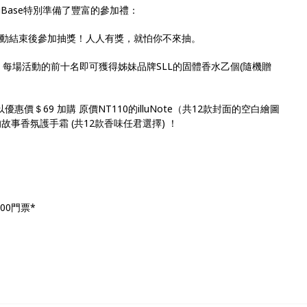
uBase特別準備了豐富的參加禮：
活動結束後參加抽獎！人人有獎，就怕你不來抽。
活動，每場活動的前十名即可獲得姊妹品牌SLL的固體香水乙個(隨機贈
以優惠價＄69 加購 原價NT110的illuNote（共12款封面的空白繪圖
0的故事香氛護手霜 (共12款香味任君選擇) ！
00門票*