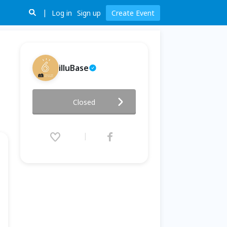
Log in
Sign up
Create Event
illuBase
2021文創展快閃舞台 - No.08：
Closed
跟著Boris創造動物角色｜即興手
繪卡片
2021.04.25 (Sun) 15:00 - 17:00
(GMT+8)