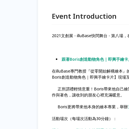
Event Introduction
2021文創展 - illuBase快閃舞台 - 第八場，
跟著Boris創造動物角色｜即興手繪卡
在illuBase專門教授『從零開始解構繪本
Boris創造動物角色｜即興手繪卡片】現場
正所謂禮輕情意重！Boris帶來他自己
作與著色，讓收到的朋友心裡充滿暖意。
Boris更將帶來他本身的繪本專業，舉辦
活動場次（每場次活動為30分鐘）：