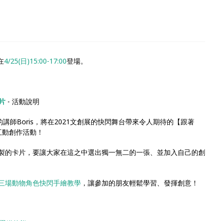
在
4/25(日)15:00-17:00
登場。
片
- 活動說明
』的講師Boris，將在2021文創展的快閃舞台帶來令人期待的【跟著
互動創作活動！
繪製的卡片，要讓大家在這之中選出獨一無二的一張、並加入自己的創
三場動物角色快閃手繪教學
，讓參加的朋友輕鬆學習、發揮創意！