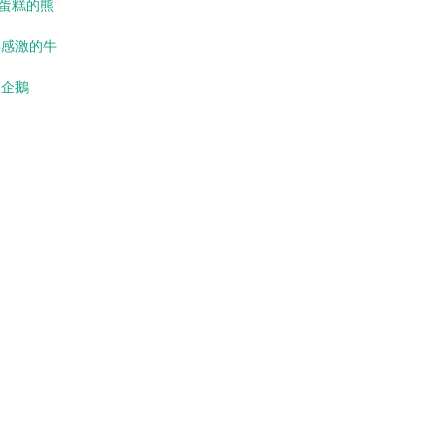
吃蛋糕的熊
懷感激的牛
誕企鵝
e