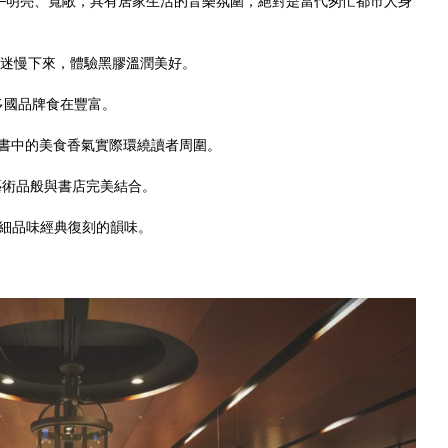
─
明亮、寬敞，具有居家生活的音樂氛圍，絕對是當代匆忙都市人身
樂迷慢下來，體驗黑膠溫潤美好。
多國品牌食在豐富。
書中的美食香氣實際環繞讀者周圍。
藝術品般與書店完美結合。
細品味經典復刻的韻味。