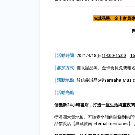
※誠品黑、金卡會員專
│活動時間│
2021/4/18(日)
14:00-15:00
、
16
│參加方式│
僅限誠品黑、金卡會員免費報
│活動地點│
於信義誠品6樓
Yamaha Music
│活動亮點│
信義新24小時書店，打造一座生活與晝夜
從溫潤木質地板、可隨意坐讀的階梯到拱門
品信義店【典藏敦南 eternal memor