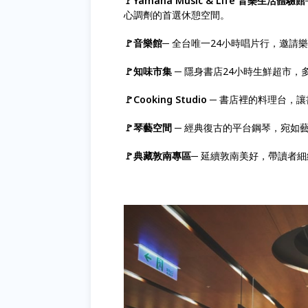
🚩
Yamaha Music & Life 音樂生
活體驗館
心調劑的首選休憩空間。
🚩音樂館─
全台唯一24小時唱片行，邀請
🚩知味市集 ─
隱身書店24小時生鮮超市，
🚩Cooking Studio ─
書店裡的料理台，讓
🚩琴藝空間 ─
經典復古的平台鋼琴，宛如
🚩典藏敦南專區─
延續敦南美好，帶讀者細