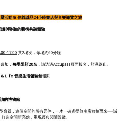
屬活動※ 信義誠品24小時書店與音樂導覽之旅
閱讀與聆聽的藝術共融體驗
:00-17:00
共2場次，每場約60分鐘
名參加，
每場限額20
名
，請透過Accupass頁面報名，額滿為止。
 & Life
音樂生活體驗館
報到
閱讀的博物館
型窗景，這個空間的所有元件，一木一磚皆從敦南店移植而來──誠
ies】，打造空間新亮點，重現經典閱讀景緻。