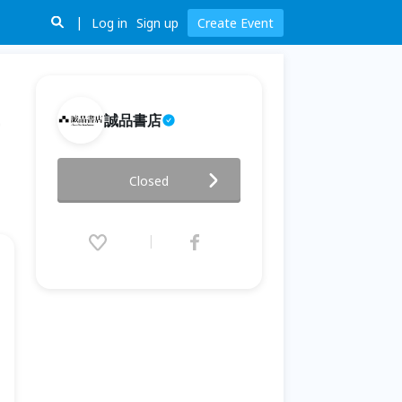
Log in
Sign up
Create Event
誠品書店
※誠品黑、金卡會員專屬活動※
Closed
信義誠品24小時書店與音樂導覽
之旅
2021.04.18 (Sun) 14:00 - 17:00
(GMT+8)