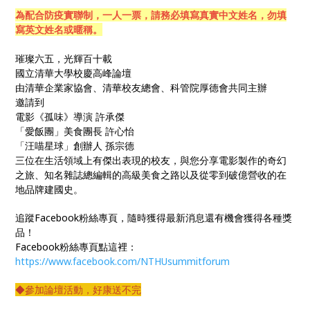
為配合防疫實聯制，一人一票，請務必填寫真實中文姓名，勿填
寫英文姓名或暱稱。
璀璨六五，光輝百十載
國立清華大學校慶高峰論壇
由清華企業家協會、清華校友總會、科管院厚德會共同主辦
邀請到
電影《孤味》導演 許承傑
「愛飯團」美食團長 許心怡
「汪喵星球」創辦人 孫宗德
三位在生活領域上有傑出表現的校友，與您分享電影製作的奇幻
之旅、知名雜誌總編輯的高級美食之路以及從零到破億營收的在
地品牌建國史。
追蹤Facebook粉絲專頁，隨時獲得最新消息還有機會獲得各種獎
品！
Facebook粉絲專頁點這裡：
https://www.facebook.com/NTHUsummitforum
◆參加論壇活動，好康送不完