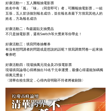
好康活動一：五人團報抽電影票
姓名中有「孤」「味」（同音即可）者，可團報抽電影票，一組
五張，五人皆須個別報名成功，並在報名表最下方填寫其他人的
姓名，方為報名成功
好康活動二：fb篇篇貼文抽獎品
不只是抽電影票，還有Switch等大獎來等你帶走！
好康活動三：填寫問卷抽餐券
有沒有想問講者的問題或是想說的話呢？填寫調查問卷一起來抽
餐券吧
好康活動四：現場抽萬元現金及25張電影票
現場填寫論壇心得將抽出10名千元幸運獎，最優心得還能加碼獨
得萬元獎金！
〈清華在校生限定，心得內容明顯不符者將被剔除〉