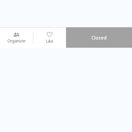
Closed
Organizer
Like
You may like
2026.08.15 (Sat) - 08.22 (Sat)
2026.08.15 (Sat) - 08
【親子手作體驗】哈東派對！
「共織宇宙」
比哈皮、東窩蕊
共織宇宙】 七