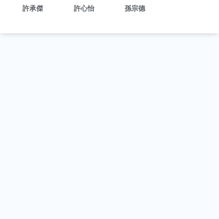
許承傑
許心怡
孫宗德