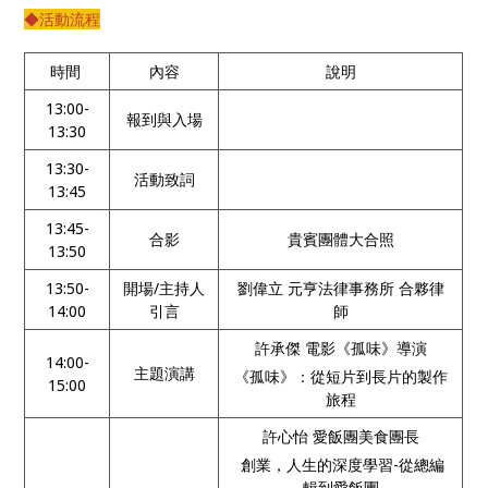
◆活動流程
時間
內容
說明
13:00-
報到與入場
13:30
13:30-
活動致詞
13:45
13:45-
合影
貴賓團體大合照
13:50
13:50-
開場/主持人
劉偉立 元亨法律事務所 合夥律
14:00
引言
師
許承傑 電影《孤味》導演
14:00-
主題演講
《孤味》：從短片到長片的製作
15:00
旅程
許心怡 愛飯團美食團長
創業，人生的深度學習-從總編
輯到愛飯團