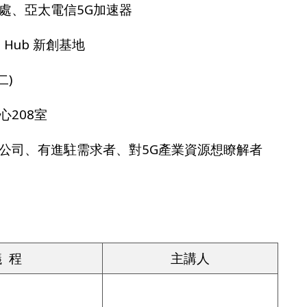
處、亞太電信5G加速器
 Hub 新創基地
二)
208室
公司、有進駐需求者、對5G產業資源想瞭解者
 程
主講人