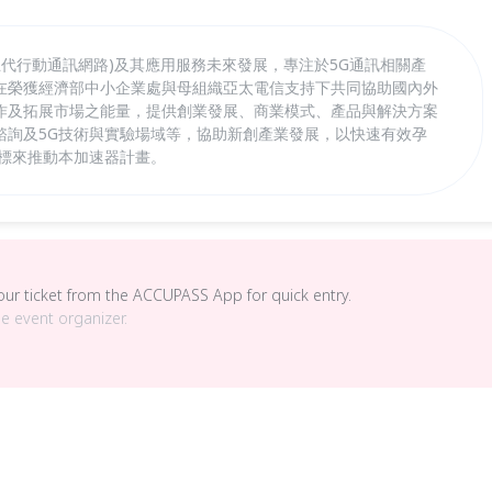
五代行動通訊網路)及其應用服務未來發展，專注於5G通訊相關產
在榮獲經濟部中小企業處與母組織亞太電信支持下共同協助國內外
作及拓展市場之能量，提供創業發展、商業模式、產品與解決方案
諮詢及5G技術與實驗場域等，協助新創產業發展，以快速有效孕
目標來推動本加速器計畫。
your ticket from the ACCUPASS App for quick entry.
he event organizer.