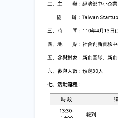
二、主 辦：經濟部中小企業
協 辦：Taiwan Startup
三、時 間：
110年4月13日(
四、地 點：社會創新實驗中心
五、參與對象：新創團隊、新創
六、參與人數：預定30人
七、活動流程
：
時 段
議
13:30-
報到
14:00