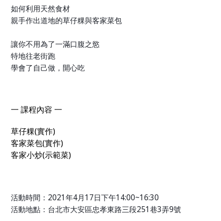
如何利用天然食材
親手作出道地的草仔粿與客家菜包
讓你不用為了一滿口腹之慾
特地往老街跑
學會了自己做，開心吃
一 課程內容 一
草仔粿(實作)
客家菜包(實作)
客家小炒(示範菜)
活動時間：
2021
年
4
月
17
日下午
14:00~16:30
活動地點：台北市大安區忠孝東路三段251巷3弄9號