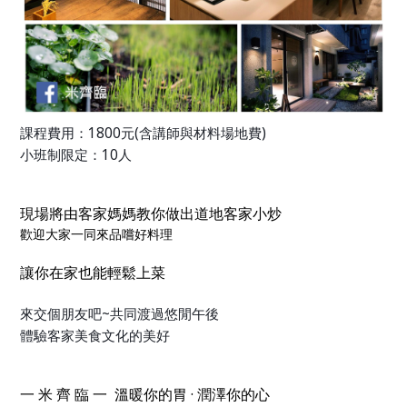
課程費用：
1800
元
(
含講師與材料場地費
)
小班制限定：
10
人
現場將由客家媽媽教你做出道地客家小炒
歡迎大家一同來品嚐好料理
讓你在家也能輕鬆上菜
來交個朋友吧~共同渡過悠閒午後
體驗客家美食文化的美好
一
米
齊
臨
一
溫暖你的胃
·
潤澤你的心