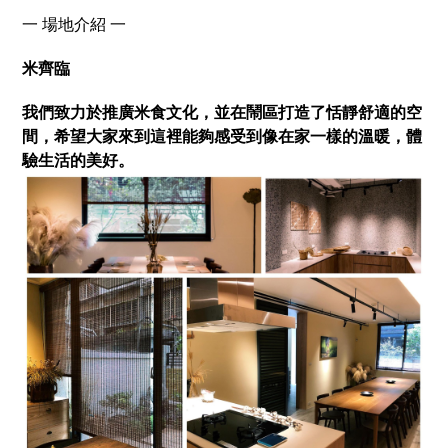
一
場地介紹
一
米齊臨
我們致力於推廣米食文化，並在鬧區打造了恬靜舒適的空
間，希望大家來到這裡能夠感受到像在家一樣的溫暖，體
驗生活的美好。