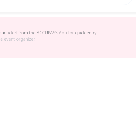
your ticket from the ACCUPASS App for quick entry.
he event organizer.
。