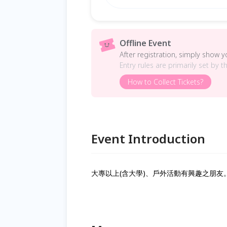
Offline Event
After registration, simply show 
Entry rules are primarily set by t
How to Collect Tickets?
Event Introduction
大專以上(含大學)、戶外活動有興趣之朋友