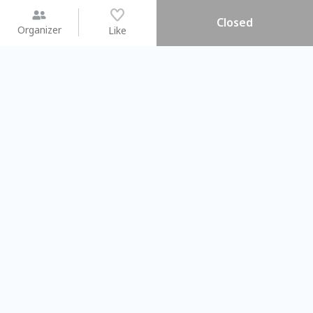
Closed
Organizer
Like
You may like
2026.08.15 (Sat)
2026.08.09 (Sun)
【搓一碗夏天】天然洗愛玉 ×
Gap Year
彩繪食盆 × 古早味DIY
業師聊聊旅程
Taichung City
Taipei City
#
親子手作DIY
101795
50
#
相信世代