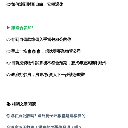
👉如何達到財富自由、安穩退休
▶
誰
適合參加?
👉
存到自備款準備入手當包租公的你
👉
手上一堆
🏠🏠🏠
，想找尋專業物管公司
👉目前投資物件試算後不符合預期，想找尋更高獲利物件
👉政府打炒房，房東/投資人下一步該
怎麼辦
📚 相關文章閱讀
你還在買公設嗎? 國外房子坪數都是這樣算的
台灣房市正熱絡！潛在的內憂你發現了嗎？