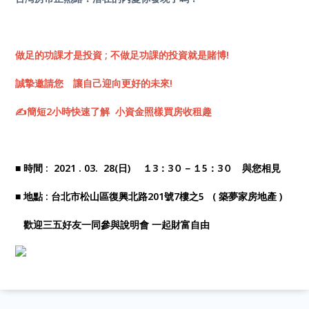
做足的功課才是投資 ; 不做足功課的投資就是賭博!
誠摯邀請您 讓自己迎向更好的未來!
✍️簡短2小時快速了解 小資金照樣買房收租趣
■ 時間 :
2021 . 03. 28(日) １3：3０－１5：3０ 與您相見
■ 地點 : 台北市松山區復興北路201號7樓之5 ( 築夢家房地產 )
歡迎三五好友一同參與說明會 一起財富自由