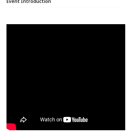
Event Introduction
道的房產趨勢都在這場講座裡喔! 快速了解台灣-菲律
賓-泰國-日本-英國-馬來西亞-柬埔寨-美國房地產的投
資趨勢