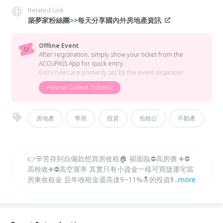
Related Link
築夢家粉絲團>>每天分享國內外房地產資訊
Offline Event
After registration, simply show your ticket from the
ACCUPASS App for quick entry.
Entry rules are primarily set by the event organizer.
How to Collect Tickets?
房地產
學習
投資
包租公
不動產
👉辛苦存到自備款想買房收租🏠 卻面臨⛔️高房價 ➕⛔️
高稅收➕⛔️高空屋率 其實只有小資金一樣可買捷運宅當
房東收租金 且年收租金還高達9~11%🔝的投資報酬率
...
more
再也不用為了📈高房價買房收租而背上多年的房貸，影
響到往後日常的生活品質 2021當政府打炒房進行式 改
買哪裡最正確 👉講座將分享最完整、最中立的全球房
產分析 讓你只運用200萬也能買房收租9~11% 您不知