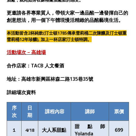
更邀請各界專業質人，帶領大家一邊品酩一邊發揮自己的
創意想法，用一個下午體現慢活精緻的品酩藝境生活。
本活動皆含2杯純飲(汀士頓1785傳承雪莉桶二次陳釀及汀士頓重
雪莉桶12年珍釀), 加上一杯店家汀士頓特調。
活動場次 – 高雄場
合作店家：TACB 人文餐酒
地址：高雄市新興區林森二路135巷35號
詳細場次資料
序
日
課程內容
講師
票價
次
期
甜點師
大人系甜點
699
１
4/18
Yolanda