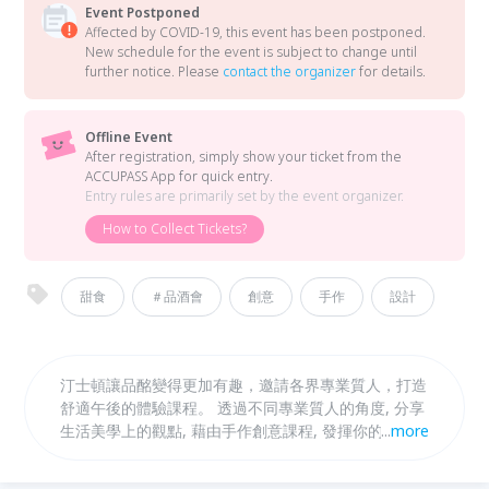
Event Postponed
Affected by COVID-19, this event has been postponed.
New schedule for the event is subject to change until
further notice. Please
contact the organizer
for details.
Offline Event
After registration, simply show your ticket from the
ACCUPASS App for quick entry.
Entry rules are primarily set by the event organizer.
How to Collect Tickets?
甜食
＃品酒會
創意
手作
設計
汀士頓讓品酩變得更加有趣，邀請各界專業質人，打造
舒適午後的體驗課程。 透過不同專業質人的角度, 分享
生活美學上的觀點, 藉由手作創意課程, 發揮你的獨有
...
more
想法，享受生活帶來的美好，利用下午午後，教您如何
搭配汀士頓完美過生活。