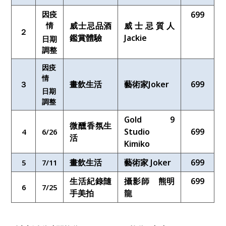
因疫
699
情
威士忌品酒
威士忌質人
２
鑑賞體驗
Jackie
日期
調整
因疫
情
畫飲生活
藝術家
Joker
699
３
日期
調整
Gold 9
微醺香氛生
Studio
699
4
6/26
活
Kimiko
畫飲生活
藝術家 Joker
699
5
7/11
生活紀錄隨
攝影師 熊明
699
6
7/25
手美拍
龍