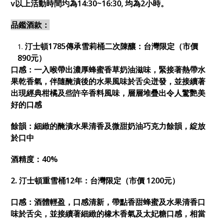
v
以上活動時間圴為14:30~16:30, 均為2小時。
品鑑酒款：
汀士頓1785傳承雪莉桶二次陳釀：台灣限定（市價
890元）
口感：一入喉帶出濃厚蜂蜜香草奶油滋味，緊接著熱帶水
果乾香氣，伴隨醃漬後的水果風味於舌尖迸發，並接續著
出現經典柑橘及些許辛香料風味，層層堆疊出令人驚艷美
好的口感
餘韻：細緻的醃漬水果清香及微甜奶油巧克力餘韻，綻放
於口中
酒精度：40%
2.
汀士頓重雪桶12年：台灣限定（市價 1200元）
口感：酒體輕盈，口感清新，帶點香甜蜂蜜及水果清香口
味於舌尖，並接續著細緻的橡木香氣及太妃糖口感，相當