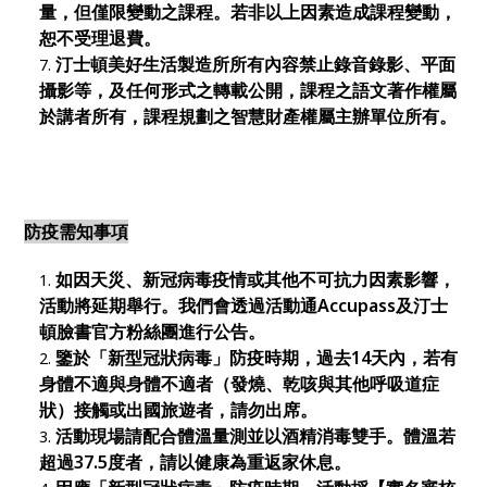
量，但僅限變動之課程。若非以上因素造成課程變動，
恕不受理退費。
汀士頓美好生活製造所所有內容禁止錄音錄影、平面
攝影等，及任何形式之轉載公開，課程之語文著作權屬
於講者所有，課程規劃之智慧財產權屬主辦單位所有。
防疫需知事項
如因天災、新冠病毒疫情或其他不可抗
⼒
因素影響，
活動將延期舉行。我們會透過活動通
Accupass
及汀士
頓臉書官方粉絲團進行公告。
鑒於「新型冠狀病毒」防疫時期，過去14天內，若有
身體不適與身體不適者（發燒、乾咳與其他呼吸道症
狀）接觸或出國旅遊者，請勿出席。
活動現場請配合體溫量測並以酒精消毒雙手。體溫若
超過37.5度者，請以健康為重返家休息。