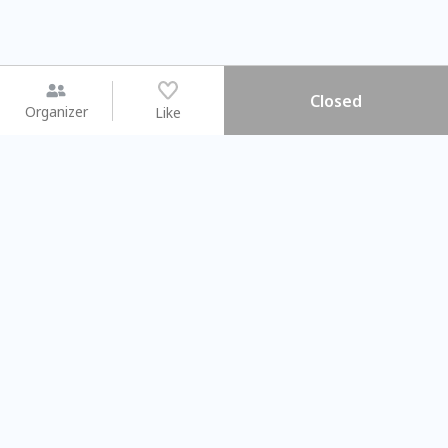
Closed
Organizer
Like
You may like
2026.08.15 (Sat) - 08.22 (Sat)
2026.08.15 (Sat) - 0
【親子手作體驗】哈東派對！
「共織宇宙」
比哈皮、東窩蕊
共織宇宙】 