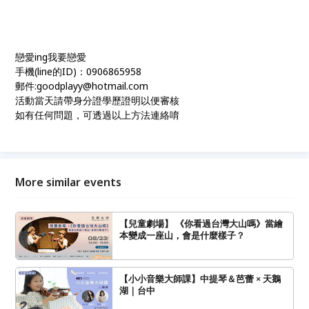
戀愛ing我要戀愛
手機(line的ID)：0906865958
郵件:goodplayy@hotmail.com
活動當天請帶身分證學歷證明以便審核
如有任何問題，可透過以上方法連絡唷
More similar events
【兒童劇場】 《你看過台灣大山嗎》當繪
本變成一座山，會是什麼樣子？
【小小音樂大師課】中提琴＆芭蕾 × 天鵝
湖｜台中