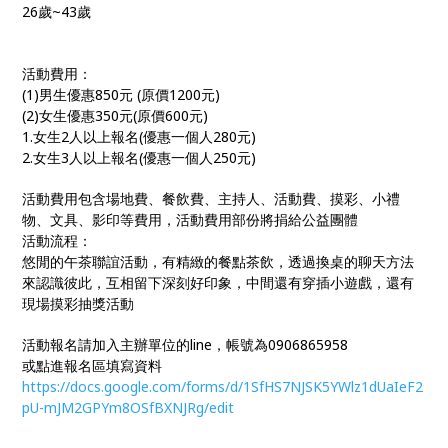
26歲~43歲
活動費用：
(1)男生優惠850元 (原價1200元)
(2)女生優惠350元(原價600元)
1.女生2人以上報名(優惠一個人280元)
2.女生3人以上報名(優惠一個人250元)
活動費用包含場地費、餐飲費、主持人、活動費、摸彩、小禮
物、文具、影印等費用，活動費用部份將捐給公益團體
活動流程：
悠閒的午茶聯誼活動，有精緻的餐點茶飲，透過換桌的聊天方法
來認識彼此，互相留下深刻好印象，中間還有穿插小遊戲，還有
現場摸彩抽獎活動
活動報名請加入主辦單位的line，帳號為0906865958
或點進報名區填寫資料
https://docs.google.com/forms/d/1SfHS7NJSK5YWlz1dUaIeF2
pU-mJM2GPYm8OSfBXNJRg/edit