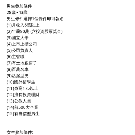
男生參加條件：
28歲~43歲
男生條件選擇1個條件即可報名
(1)月收入6萬以上
(2)年薪80萬 (含投資股票獎金)
(3)國立大學
(4)上市上櫃公司
(5)公司負責人
(6)主管職
(7)有土地跟房子
(8)百萬名車
(9)活潑型男
(10)國外留學生
(11)身高175以上
(12)擅長投資理財
(13)公教人員
(14)前500大企業
(15)有自信型男生
女生參加條件: