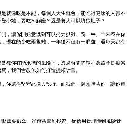
但是就像吃是本能，每個人天生就會，能吃得健康的人卻不
一隻小雞，要吃掉解饞？還是養大可以填飽肚子？
打開，讓你開始意識到可以努力抓雞、鴨、牛、羊來養在你
性，現在能少吃兩隻雞，一年後不但有一群雞，還每天都有
們會教你在能承擔的風險下，透過時間的複利讓資產長期累
活費，我們會教你如何打造提領計畫。
習，你還得堅守紀律去執行。而我們，願意陪著你，讓你透
。
理財重要觀念，從儲蓄學到投資，從信用管理懂到風險管