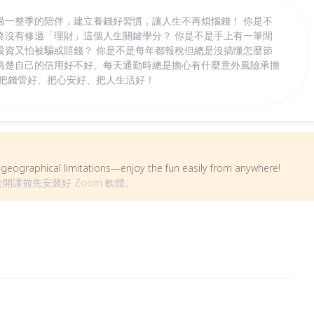
過一整季的陪伴，建立養錢好習慣，讓人生不再煩惱錢！ 你是不
終沒有修過「理財」這個人生關鍵學分？ 你是不是手上有一筆閒
投資又怕被騙或賠錢？ 你是不是每年都報稅但總是沒搞懂怎麼節
清楚自己的信用好不好、每天通勤時總是擔心有什麼意外風險承擔
你把錢管好、把心安好、把人生活好！
om geographical limitations—enjoy the fun easily from anywhere!
於開課前先安裝好 Zoom 軟體。