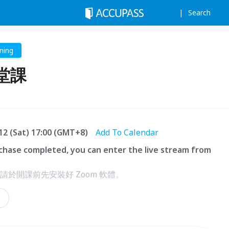
Search
ning
堂課
.12 (Sat) 17:00 (GMT+8)
Add To Calendar
hase completed, you can enter the live stream from
，請於開課前先安裝好 Zoom 軟體。
理