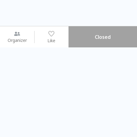
Closed
Organizer
Like
You may like
2026.08.15 (Sat) - 08.22 (Sat)
2026.08.15 (Sat) - 08
【親子手作體驗】哈東派對！
「共織宇宙」
比哈皮、東窩蕊
共織宇宙】 七