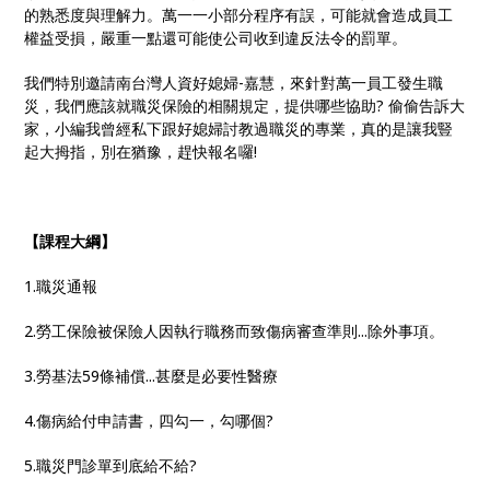
名囉!
的熟悉度與理解力。萬一一小部分程序有誤，可能就會造成員工
權益受損，嚴重一點還可能使公司收到違反法令的罰單。
我們特別邀請南台灣人資好媳婦-嘉慧，來針對萬一員工發生職
災，我們應該就職災保險的相關規定，提供哪些協助? 偷偷告訴大
家，小編我曾經私下跟好媳婦討教過職災的專業，真的是讓我豎
起大拇指，別在猶豫，趕快報名囉!
【課程大綱】
1.職災通報
2.勞工保險被保險人因執行職務而致傷病審查準則...除外事項。
3.勞基法59條補償...甚麼是必要性醫療
4.傷病給付申請書，四勾一，勾哪個?
5.職災門診單到底給不給?