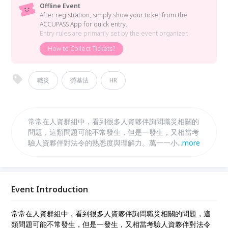
Offline Event
After registration, simply show your ticket from the
ACCUPASS App for quick entry.
Entry rules are primarily set by the event organizer.
How to Collect Tickets?
職災
勞基法
HR
常常在人資群組中，看到很多人資夥伴詢問職災相關的
問題，這類問題可能不常發生，但是一發生，又相當考
驗人資夥伴對法令的熟悉度與理解力。萬一一小部分程
...
more
序有誤，可能就會造成員工權益受損，嚴重一點還可能
使公司收到違反法令的罰單。 我們特別邀請南台灣人
資好媳婦-嘉慧，來針對萬一員工發生職災，我們應該
就職災保險的相關規定，提供哪些協助? 通不通報?職
Event Introduction
災補償的範圍?職災慰問金的眉角?職災是員工的免死金
牌? 偷偷告訴大家，小編我曾經私下跟好媳婦討教過職
常常在人資群組中，看到很多人資夥伴詢問職災相關的問題，這
災的專業，真的是讓我豎起大拇指，別在猶豫，趕快報
類問題可能不常發生，但是一發生，又相當考驗人資夥伴對法令