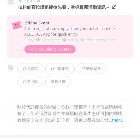
Related Link
FB粉絲頁按讚追蹤搶先看，掌握最新活動資訊～
Offline Event
After registration, simply show your ticket from the
ACCUPASS App for quick entry.
Entry rules are primarily set by the event organizer.
How to Collect Tickets?
台中老宅
台中歌劇院
下班族聚會
台中活動
戲劇活動
關於代訂便當的經驗，你我一定都有！平常便當晚到就
算了，但若這件事發生在劇場時會產生怎樣可怕的蝴蝶
效應呢？在非演出的日子裡，舞台上都在做些什麼？從
...
more
進場裝台到演出結束之間，是什麼樣的過程？從技術劇
場工作到藝術行政，經歷了哪些轉換？本月第三場下班
族聚會，邀請了在台中歌劇院演出技術部的行政助理－