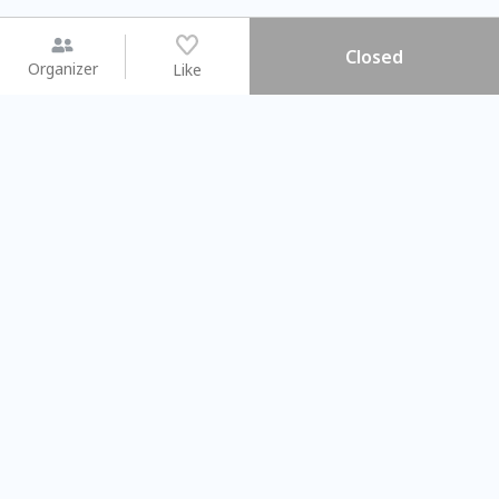
Closed
Organizer
Like
You may like
2026.08.15 (Sat) - 08.22 (Sat)
2026.08.15 (Sat) - 0
【親子手作體驗】哈東派對！
「共織宇宙」
比哈皮、東窩蕊
共織宇宙】 
Taipei City
New Taipei C
#
歡迎新手
993
9
#
植物生態瓶