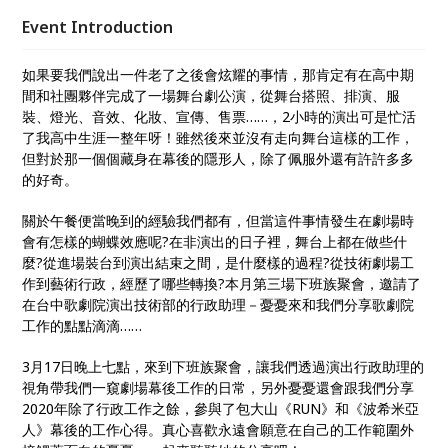
憂憂來和我們分享歌劇院工作的點點滴滴……
Event Introduction
如果要我們說出一件老了之後會炫耀的事情，那肯定有在高中期
間和社團夥伴完成了一場舞台劇公演，從舞台搭照、排演、服
裝、燈光、音效、化妝、宣傳、售票……，2小時的演出可是忙活
了我高中生涯一整年呀！雖然後來並沒有走向舞台這樣的工作，
但對於那一個個藏身在幕後的隱形人，除了佩服外還有許許多多
的好奇。
關於午餐便當晚到的經驗我們都有，但當這件事情發生在劇場時
會有怎樣的蝴蝶效應呢?在非演出的日子裡，舞台上都在做些什
麼?從進場裝台到演出結束之間，是什麼樣的過程?從技術劇場工
作到藝術行政，經歷了哪些轉換?本月第三場下班族聚會，邀請了
在台中歌劇院演出技術部的行政助理－憂憂來和我們分享歌劇院
工作的點點滴滴……
3月17日晚上七點，來到下班族聚會，讓我們透過演出行政助理的
視角帶我們一窺劇場幕後工作的日常，另外憂憂還會跟我們分享
2020年除了行政工作之餘，參與了包大山《RUN》和《波希米亞
人》幕後的工作心得。真心喜歡永遠會願意在自己的工作範圍外