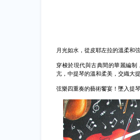
月光如水，從皮耶左拉的溫柔和
穿梭於現代與古典間的華麗編制
亢，中提琴的溫和柔美，交織大提
弦樂四重奏的藝術饗宴！墜入提琴的