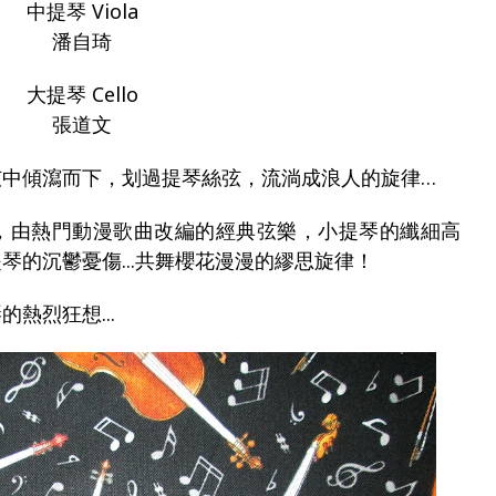
中提琴 Viola
潘自琦
大提琴 Cello
張道文
弦中傾瀉而下，划過提琴絲弦，流淌成浪人的旋律…
，由熱門動漫歌曲改編的經典弦樂，小提琴的纖細高
琴的沉鬱憂傷...共舞櫻花漫漫的繆思旋律！
熱烈狂想...