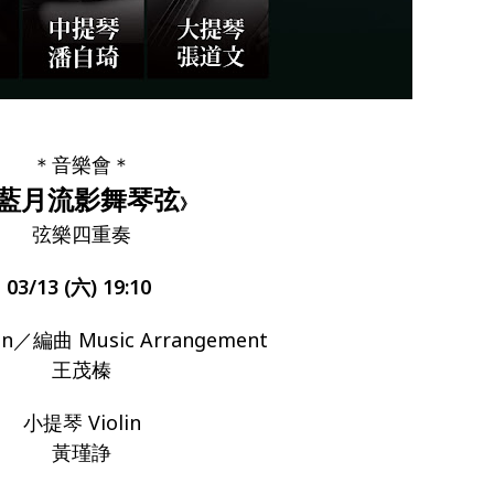
＊音樂會＊
藍月流影舞琴弦
》
弦樂四重奏
03/13 (六) 19:10
in／編曲 Music Arrangement
王茂榛
小提琴 Violin
黃瑾諍