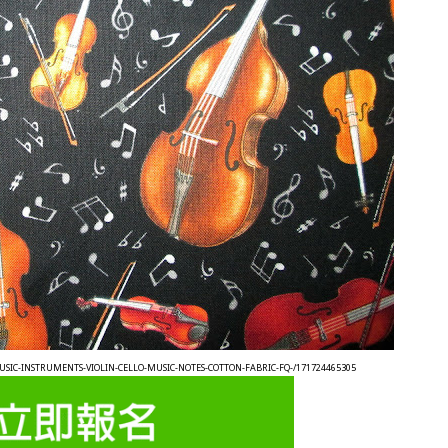
MUSIC-INSTRUMENTS-VIOLIN-CELLO-MUSIC-NOTES-COTTON-FABRIC-FQ-/171724465305