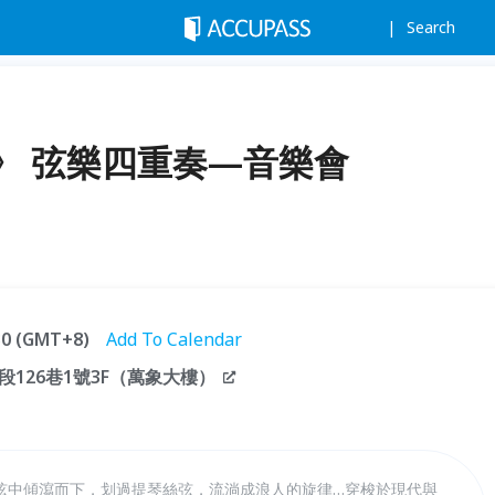
Search
》 弦樂四重奏—音樂會
:30 (GMT+8)
Add To Calendar
126巷1號3F（萬象大樓）
弦中傾瀉而下，划過提琴絲弦，流淌成浪人的旋律…穿梭於現代與