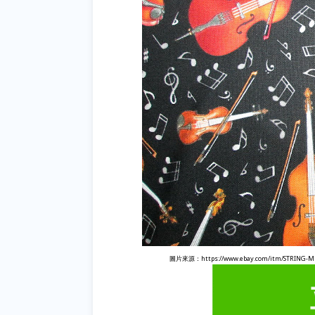
圖片來源：
https://www.ebay.com/itm/STRING-