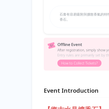
石膏有容易吸附與擴散香氣的特
香石。
Offline Event
After registration, simply show 
Entry rules are primarily set by t
How to Collect Tickets?
Event Introduction