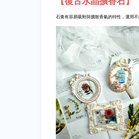
【復古水晶擴香石】
石膏有容易吸附與擴散香氣的特性，運用不