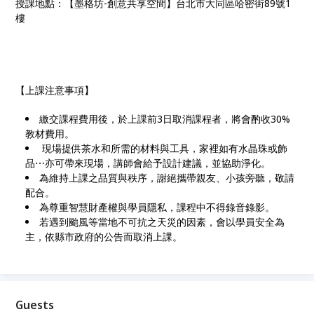
授課地點：【墨格坊-創意共享空間】台北市大同區哈密街89號1
樓
【上課注意事項】
繳交課程費用後，於上課前3日取消課程者，將會酌收30%
教材費用。
現場提供茶水和所需的材料與工具，家裡如有水晶珠或飾
品⋯亦可帶來現場，講師會給予設計建議，並協助淨化。
為維持上課之品質與秩序，謝絕攜帶親友、小孩旁聽，敬請
配合。
為尊重智慧財產權與學員隱私，課程中不得錄音錄影。
若遇到颱風等當地不可抗之天災的因素，會以學員安全為
主，依縣市政府的公告而取消上課。
Guests