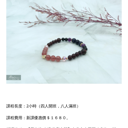
課程長度：2小時（四人開班，八人滿班）
課程費用：新課優惠價＄１６８０。