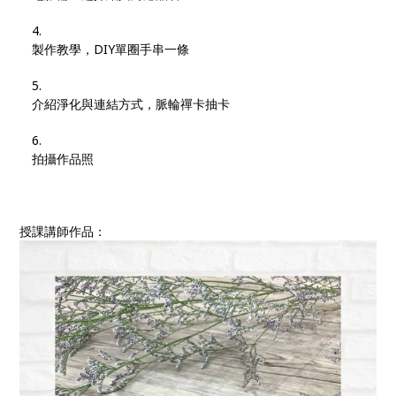
製作教學，DIY單圈手串一條
介紹淨化與連結方式，脈輪禪卡抽卡
拍攝作品照
授課講師作品：