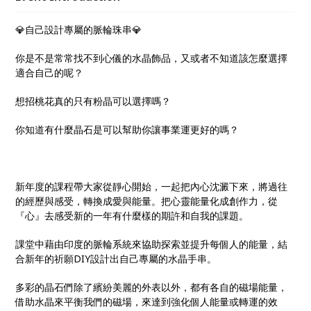
💎自己設計專屬的脈輪珠串💎
你是不是常常找不到心儀的水晶飾品，又或者不知道該怎麼選擇
適合自己的呢？
想招桃花真的只有粉晶可以選擇嗎？
你知道有什麼晶石是可以幫助你讓事業運更好的嗎？
新年度的課程帶大家從靜心開始，一起把內心沈澱下來，將過往
的經歷與感受，轉換成愛與能量。把心靈能量化成創作力，從
『心』去感受新的一年有什麼樣的期許和自我的課題。
課堂中藉由印度的脈輪系統來協助探索並提升每個人的能量，結
合新年的祈願DIY設計出自己專屬的水晶手串。
多彩的晶石們除了繽紛美麗的外表以外，都有各自的磁場能量，
借助水晶來平衡我們的磁場，來達到強化個人能量或轉運的效