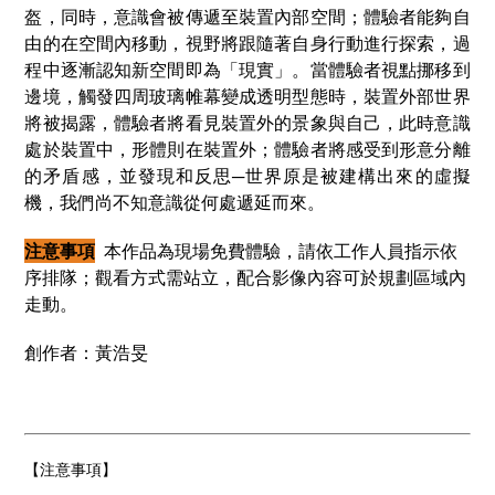
盔，同時，意識會被傳遞至裝置內部空間；體驗者能夠自
由的在空間內移動，視野將跟隨著自身行動進行探索，過
程中逐漸認知新空間即為「現實」。
當體驗者視點挪移到
邊境，觸發四周玻璃帷幕變成透明型態時，裝置外部世界
將被揭露，體驗者將看見裝置外的景象與自己，此時意識
處於裝置中，形體則在裝置外；體驗者將感受到形意分離
的矛盾感，並發現和反思─
世界原是被建構出來的虛擬
機，我們尚不知意識從何處遞延而來。
注意事項
本作品為現場免費體驗，請依工作人員指示依
序排隊；觀看方式需站立，配合影像內容可於規劃區域內
走動。
創作者：黃浩旻
【注意事項】