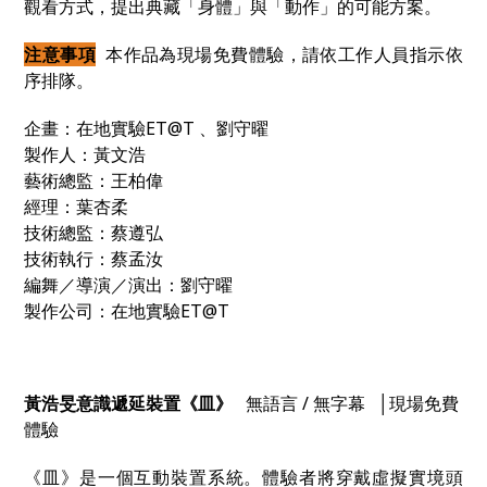
觀看方式，提出典藏「身體」與「動作」的可能方案。
注意事項
本作品為現場免費體驗，請依工作人員指示依
序排隊。
企畫：在地實驗ET@T 、劉守曜
製作人：黃文浩
藝術總監：王柏偉
經理：葉杏柔
技術總監：蔡遵弘
技術執行：蔡孟汝
編舞／導演／演出：劉守曜
製作公司：在地實驗
ET@T
黃浩旻意識遞延裝置《皿》
無語言 / 無字幕 │現場免費
體驗
《皿》是一個互動裝置系統。體驗者將穿戴虛擬實境頭