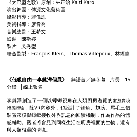
《太巴塱之歌》原創：林正治 Ka`ti Karo
演出舞團：傳源文化藝術團
攝影指導：羅偉恩
美術指導：廖音喬
音樂總監：王希文
監製：陳斯婷
製片：吳秀瑩
聯合監製：François Klein、Thomas Villepoux、林經堯
《低級自由—李懿澕個展》
無語言╱無字幕 片長：15
分鐘 │線上報名
李懿澕創造了一個以蟑螂視角在人類廚房遊覽的
虛擬實境
，除
VR
內容外，也設計了觸角、翅膀、尾毛三個
體感體驗
裝置
來模擬蟑螂接收外界訊息的回饋機制，作為作品的體
感輔助。觀者將會見到同樣生活在廚房裡面的生物，還有
與人類相遇的情境。