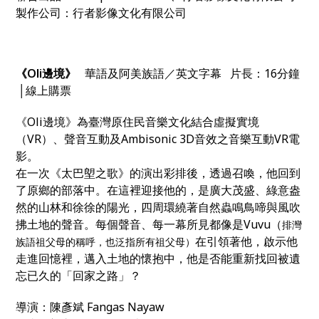
製作公司：行者影像文化有限公司
《Oli邊境》
華語及阿美族語／英文字幕 片長：16分鐘
│線上購票
《Oli
邊境》
為臺灣原住民音樂文化結合虛擬實境
（
VR
）、聲音互動及
Ambisonic 3D
音效之音樂互動
VR
電
影。
在一次《
太巴塱之歌
》的
演出
彩排
後，透過召喚，他回到
了原鄉的部落中。在這裡迎接他的，是廣大茂盛、綠意盎
然的山林和徐徐的陽光，四周環繞著自然蟲鳴鳥啼與風吹
拂土地的聲音。每個聲音、每一幕所見都像是
V
uvu
（
排灣
在引領著他，啟示他
族語祖父母的稱呼，也泛指所有祖父母）
走進回憶裡，邁入土地的懷抱中，他是否能重新找回被遺
忘已久的「回家之路」？
導演：陳彥斌 Fangas Nayaw