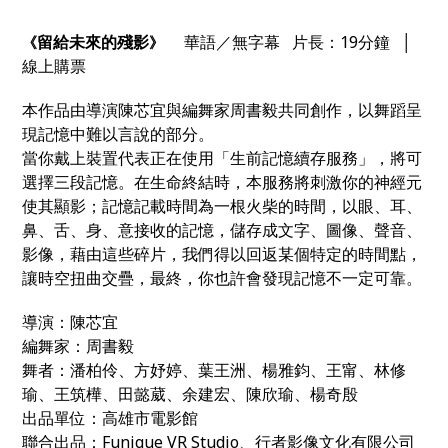
留給未來的殘影
華語／無字幕 片長：19分鐘 │
《
》
線上購票
本作品由導演陳芯宜與編舞家周書毅共同創作，以舞蹈呈
現記憶中難以言說的部分。
當你戴上裝置代表正在使用「生前記憶續存服務」，將可
選擇三段記憶。在生命終結時，本服務將刺激你的神經元
使其顯影；記憶記載時間為一根火
柴
的時間，以眼、耳、
鼻、舌、身、意接收的記憶，儲存成文字、圖像、聲音、
影像，藉由這些碎片，我們得以回返某個特定的時間點，
讓時空扭曲交疊，最終，你也許會發現記憶不一定可靠。
導演：陳芯宜
編舞家：周書毅
舞者：潘柏伶、方妤婷、葉王洲、楊雅鈞、王甯、林修
瑜、王筑樺、田懿葳、余建宏、陳欣瑜、楊奇殷
出品單位：高雄市電影館
聯合出品：Funique VR Studio、行者影像文化有限公司