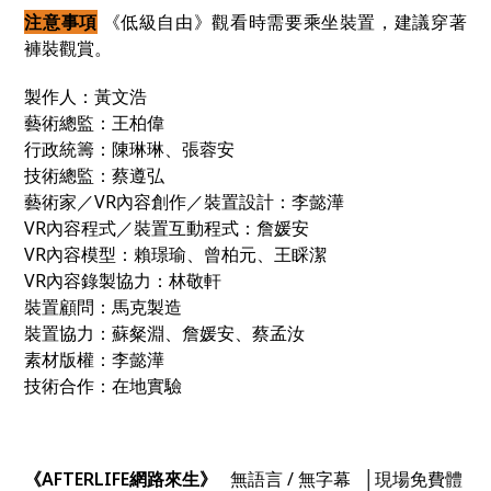
注意事項
《低級自由》觀看時需要乘坐裝置，建議穿著
褲裝觀賞。
製作人：黃文浩
藝術總監：王柏偉
行政統籌：陳琳琳、張蓉安
技術總監：蔡遵弘
藝術家／VR內容創作／裝置設計：李懿澕
VR內容程式／裝置互動程式：詹媛安
VR內容模型：賴璟瑜、曾柏元、王睬潔
VR內容錄製協力：林敬軒
裝置顧問：馬克製造
裝置協力：蘇粲淵、詹媛安、蔡孟汝
素材版權：李懿澕
技術合作：在地實驗
《AFTERLIFE網路來生》
無語言 / 無字幕 │現場免費體