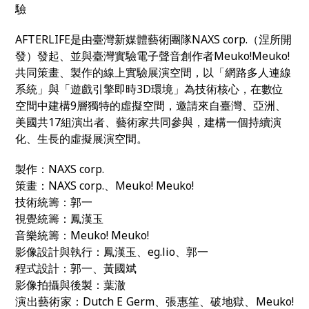
驗
AFTERLIFE是由臺灣新媒體藝術團隊NAXS corp.（涅所開
發）發起、並與臺灣實驗電子聲音創作者Meuko!Meuko!
共同策畫、製作的線上實驗展演空間，以「網路多人連線
系統」與「遊戲引擎即時3D環境」為技術核心，在數位
空間中建構9層獨特的虛擬空間，邀請來自臺灣、亞洲、
美國共17組演出者、藝術家共同參與，建構一個持續演
化、生長的虛擬展演空間。
製作：NAXS corp.
策畫：NAXS corp.、Meuko! Meuko!
技術統籌：郭一
視覺統籌：鳳漢玉
音樂統籌：Meuko! Meuko!
影像設計與執行：鳳漢玉、eg.lio、郭一
程式設計：郭一、黃國斌
影像拍攝與後製：葉澈
演出藝術家：Dutch E Germ、張惠笙、破地獄、Meuko!