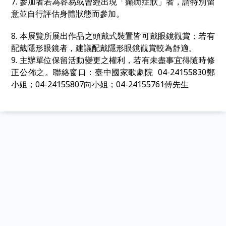
7. 參加者若為容易或曾經出現「癲癇症狀」者，請特別留
意並自行評估身體狀態而參加。
8. 本展覽所展出作品之頭戴式裝置皆可戴眼鏡觀賞；若有
配戴隱形眼鏡者，建議配戴隱形眼鏡觀賞較為舒適。
9. 主辦單位保留活動變更之權利，若有未盡事宜得隨時修
正公佈之。聯絡窗口：臺中國家歌劇院 04-24155830鄭
小姐；04-24155807向小姐；04-24155761傅先生