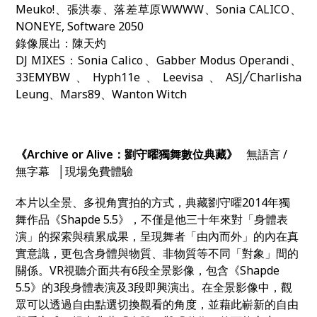
Meuko!、張洪泰、落差草原WWWW、Sonia CALICO、
NONEYE, Software 2050
錄像展出：陳天灼
DJ MIXES：Sonia Calico、Gabber Modus Operandi、
33EMYBW、Hyph11e、Leevisa、ASJ╱Charlisha
Leung、Mars89、Wanton Witch
《Archive or Alive：劉守曜獨舞數位典藏》
無語言 /
無字幕 │現場免費體驗
本片以全景、多視角實拍的方式，典藏劉守曜2014年獨
舞作品《Shapde 5.5》，不僅是他三十年來對「身體表
演」的探索與積累成果，呈現舞者「由內而外」的內在真
實意識，更包含身體與物質、非物質等不同「對象」間的
關係。VR視聽介面共有6段全景影像，包含《Shapde
5.5》的3段身體表演及3段即興演出。在全景影像中，觀
眾可以透過自由點選切換觀看的角度，並藉此嶄新的自由