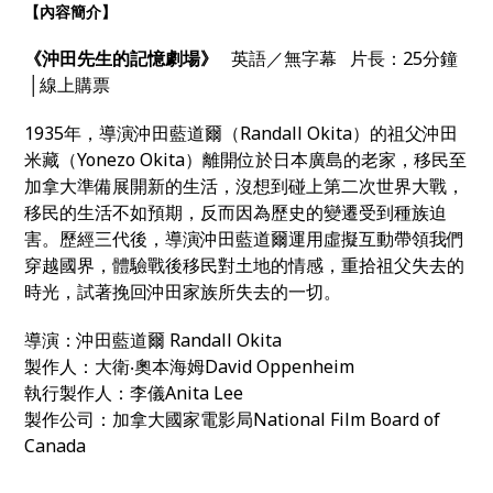
【內容簡介】
《沖田先生的記憶劇場》
英語／無字幕 片長：25分鐘
│線上購票
1935年，導演
沖田藍道爾（Randall Okita）的祖父
沖田
米藏（
Yonezo Okita
）離開位於日本廣島的老家，移民至
加拿大準備展開新的生活，沒想到碰上第二次世界大戰，
移民的生活不如預期，反而因為歷史的變遷受到種族迫
害
。歷經三代後，導演沖田
藍道爾運用虛擬互動帶領我們
穿越國界，體驗戰後移民對土地的情感，重拾祖父失去的
時光，試著挽回沖田家族所失去的一切。
導演：沖田藍道爾 Randall
Okita
製作人：大衛‧奧本海姆David Oppenheim
執行製作人：李儀Anita Lee
製作公司：加拿大國家電影局National Film Board of
Canada