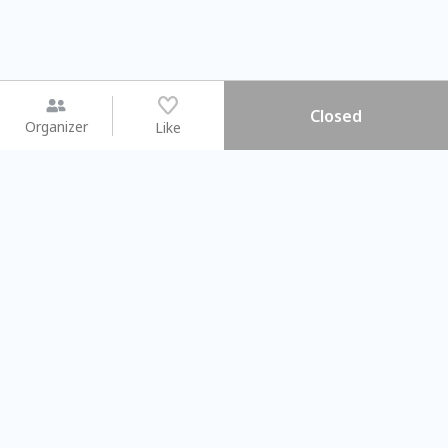
Closed
Organizer
Like
You may like
2026.08.15 (Sat) - 08.22 (Sat)
2026.08.15 (Sat) - 0
【親子手作體驗】哈東派對！
「共織宇宙」
比哈皮、東窩蕊
共織宇宙】 