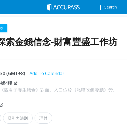
Search
ss
探索金錢信念-財富豐盛工作坊
1:30 (GMT+8)
Add To Calendar
6號4樓
《四君子養生膳食》對面。入口位於《私嚐吃飯餐廳》旁。
吸引力法則
理財