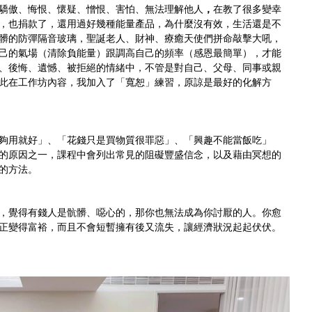
驕傲、悔恨、懷疑、憎恨、害怕、無法理解他人
，
在教了很多變幸
，也捐款了，還用過好幾種能量產品，為什麼沒有效，生活還是不
髒的防彈隔音玻璃，聖誕老人、財神、療癒天使們拼命敲擊大吼，
己的氣場（清除負能量）跟調高自己的頻率（感恩最簡單），才能
、後悔、遺憾、被拒絕的情緒中，不管是對自己、父母、同事或親
此在工作坊內容，我加入了「寬恕」練習，原諒是最好的化解方
夠用就好」、「花錢只是買物質很罪惡」、「興趣不能當飯吃」
的原因之一，課程中會列出常見的阻礙豐盛信念，以及藉由冥想的
的方法。
，覺得有錢人是骯髒、噁心的，那你也無法成為你討厭的人。你愈
正變得富裕，而且不會短暫擁有後又流失，讓經濟狀況起起伏伏。