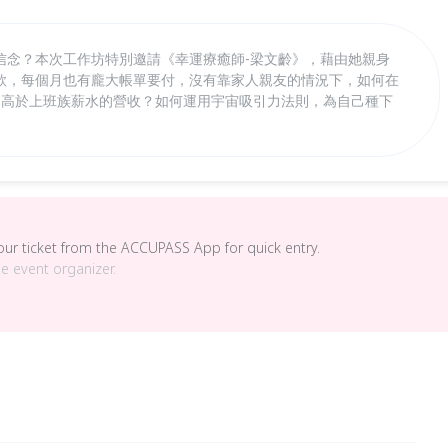
信念？本次工作坊特別邀請《幸運療癒師-梁文齡》，藉由她親身
款，每個月也有龐大帳單要付，沒有靠家人親友的情況下，如何在
月高於上班族薪水的營收？如何運用宇宙吸引力法則，為自己種下
your ticket from the ACCUPASS App for quick entry.
he event organizer.