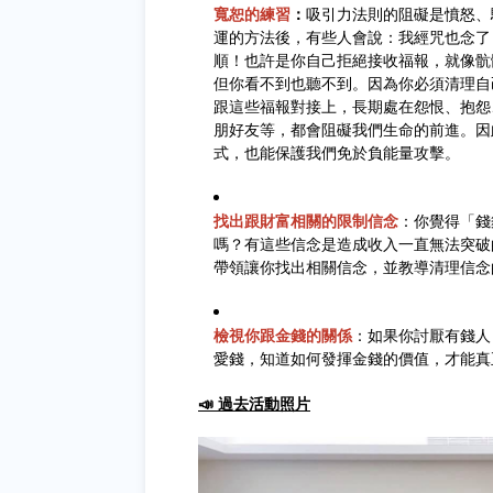
寬恕的練習
：
吸引力法則的阻礙是憤怒、
運的方法後，有些人會說：我經咒也念了
順！也許是你自己拒絕接收福報，就像骯
但你看不到也聽不到。因為你必須清理自
跟這些福報對接上，長期處在怨恨、抱怨
朋好友等，都會阻礙我們生命的前進。因
式，也能保護我們免於負能量攻擊。
找出跟財富相關的限制信念
：你覺得「錢
嗎？有這些信念是造成收入一直無法突破
帶領讓你找出相關信念，並教導清理信念
檢視你跟金錢的關係
：如果你討厭有錢人
愛錢，知道如何發揮金錢的價值，才能真
📣 過去活動照片