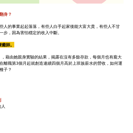
翻身？
些人的事業起起落落，有些人白手起家後能大富大貴，有些人不甘
一步，因為害怕穩定的收入中斷。
療癒師。
》
，藉由她親身實驗的結果，揭露在沒有多餘存款，每個月也有龐大
在離職第3個月起就創造連續四個月高於上班族薪水的營收，如何運
種子？
則
的人