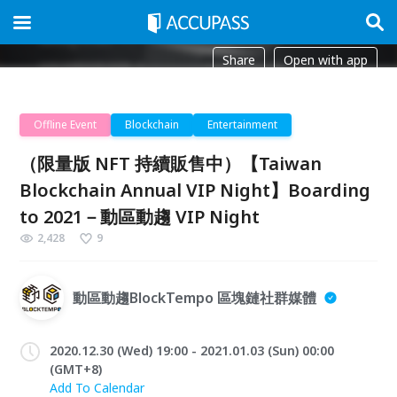
Share
Open with app
Offline Event
Blockchain
Entertainment
（限量版 NFT 持續販售中）【Taiwan
Blockchain Annual VIP Night】Boarding
to 2021－動區動趨 VIP Night
2,428
9
動區動趨BlockTempo 區塊鏈社群媒體
2020.12.30 (Wed) 19:00 - 2021.01.03 (Sun) 00:00
(GMT+8)
Add To Calendar