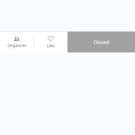
Closed
Organizer
Like
You may like
2026.08.15 (Sat) - 08.22 (Sat)
2026.08.15 (Sat) - 0
【親子手作體驗】哈東派對！
「共織宇宙」