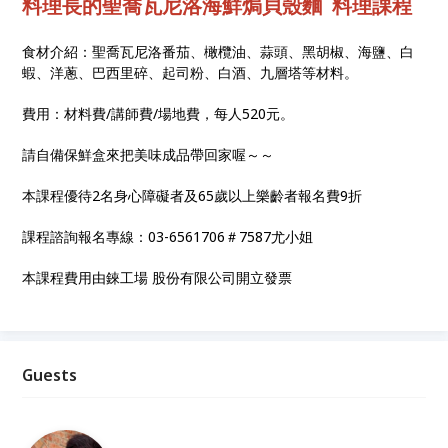
料理長的聖喬瓦尼洛海鮮焗貝殼麵 料理課程
食材介紹：聖喬瓦尼洛番茄、橄欖油、蒜頭、黑胡椒、海鹽、白
蝦、洋蔥、巴西里碎、起司粉、白酒、九層塔等材料。
費用：材料費/講師費/場地費，每人520元。
請自備保鮮盒來把美味成品帶回家喔～～
本課程優待2名身心障礙者及65歲以上樂齡者報名費9折
課程諮詢報名專線：03-6561706＃7587尤小姐
本課程費用由錸工場 股份有限公司開立發票
Guests