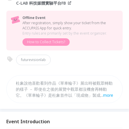
C-LAB 科技媒體實驗平台FB
Offline Event
After registration, simply show your ticket from the
ACCUPASS App for quick entry.
Entry rules are primarily set by the event organizer.
How to Collect Tickets?
futurevisionlab
杜象說他喜歡看到作品《單車輪子》展出時被觀眾轉動
的樣子 － 即使在之後的展覽中觀眾都沒機會再轉動
它。《單車輪子》是杜象首件以「現成物」製成的作
...
more
品：他的本意是鼓勵觀眾與它互動，可惜它卻一直被封
印起來，沒有再和觀眾互動過。然而，杜象的概念一直
被藝術家們重塑及借用。本次 Dome 版本的演出，輪
子成為維度的時空器，將杜象回憶中的火焰交錯出非線
Event Introduction
性光影維度。