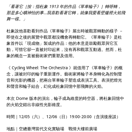
「看著它［按：指杜象 1913 年的作品《單車輪子》］轉呀轉，
那是多心曠神怡的事…我喜歡看著它轉，就像我愛看壁爐裡火焰飛
舞一樣。」
杜象說他喜歡看到作品《單車輪子》展出時被觀眾轉動的樣子 －
即使在之後的展覽中觀眾都沒機會再轉動它。《單車輪子》是杜
象首件以「現成物」製成的作品：他的本意是鼓勵觀眾與它互
動，可惜它卻一直被封印起來，沒有再和觀眾互動過。然而，杜
象的概念一直被藝術家們重塑及借用。
《 Cycling Wheel: The Orchestra 》就借用了《單車輪子》的概
念，讓被封印的輪子重新運作。藝術家將輪子本身轉化為控制聲
音和光影的機器，把兩台單車輪子塑造成表演工具。表演把燈光
和聲音和輪子結合，幻化成杜象回憶中那飛舞的火焰。
本次 Dome 版本的演出，輪子成為維度的時空器，將杜象回憶中
的火焰交錯出非線性光影維度。
時間｜12/05（六）、12/06（日）19:00-20:00（含演後座談）
地點｜空總臺灣當代文化實驗場 戰情大樓前廣場