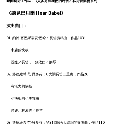
時間藝術工作室 -《貝多芬與我們的時代》私房音樂會系列
德爾等作曲家經典的長笛與鋼琴作品。
《聽見巴貝爾 Hear Babel》
演出曲目：
01. 約翰·塞巴斯蒂安·巴哈：長笛奏鳴曲，作品1031
中庸的快板
游婕／長笛， 蘇啟仁／鋼琴
02. 路德維希·范·貝多芬：G大調長笛二重奏，作品26
有活力的快板
小快板的小步舞曲
游婕、林湘雲／長笛
03. 路德維希·范·貝多芬：第31號降A大調鋼琴奏鳴曲，作品110