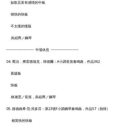
如歌且富有感情的中板
很快的快板
不太慢的慢版
吳紹齊／鋼琴
-------------------
-------------------
中場休息
04. 喬治．弗雷德瑞克．韓德爾：A小調長笛奏鳴曲，作品362
甚緩板
快板
林湘雲／長笛，吳紹齊／鋼琴
05. 路德維希·范·貝多芬：第23號F小調鋼琴奏鳴曲，作品57（熱情）
相當快的快板