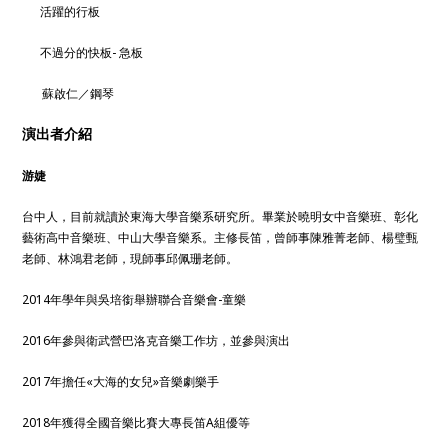
活躍的行板
不過分的快板- 急板
蘇啟仁／鋼琴
演出者介紹
游婕
台中人，目前就讀於東海大學音樂系研究所。畢業於曉明女中音樂班、彰化
藝術高中音樂班、中山大學音樂系。主修長笛，曾師事陳雅菁老師、楊璧甄
老師、林鴻君老師，現師事邱佩珊老師。
2014年學年與吳培銜舉辦聯合音樂會-童樂
2016年參與衛武營巴洛克音樂工作坊，並參與演出
2017年擔任«大海的女兒»音樂劇樂手
2018年獲得全國音樂比賽大專長笛A組優等