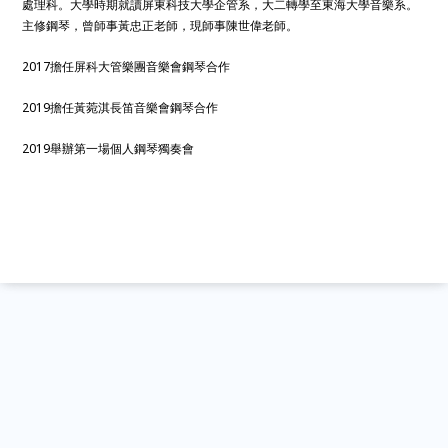
處理科。大學時期就讀屏東科技大學企管系，大二轉學至東海大學音樂系。
主修鋼琴，曾師事黃忠正老師，現師事陳世偉老師。
2017擔任屏科大管樂團音樂會鋼琴合作
2019擔任黃菀淇長笛音樂會鋼琴合作
2019舉辦第一場個人鋼琴獨奏會