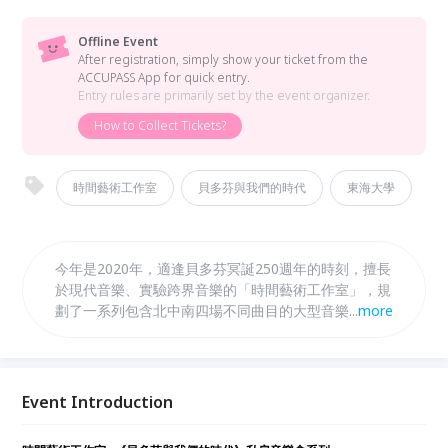
Offline Event
After registration, simply show your ticket from the
ACCUPASS App for quick entry.
Entry rules are primarily set by the event organizer.
How to Collect Tickets?
時間藝術工作室
貝多芬與我們的時代
東海大學
今年是2020年，適逢貝多芬冥誕250週年的時刻，擅長
於現代音樂、實驗跨界音樂的「時間藝術工作室」，規
劃了一系列包含北中南四場不同曲目的大型音樂會、八
...
more
場私房音樂會＆講座、青年作曲家作品工作坊的《貝多
芬與我們的時代》計畫。除了紀念並演奏貝多芬的經典
作品以外，更藉由演奏繼承貝多芬精神的古典與當代作
品，將貝多芬的「前衛性」與「當代性」帶到我們的二
Event Introduction
十一世紀。 本場私房音樂會特別邀請了東海大學音樂
系的年輕音樂家來為大家演奏包含了巴哈、貝多芬、韓