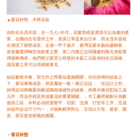
▲窗花杯墊、木榫花架
由彰化永茂木器，在一九七○年代，花窗曾經是鹿港引以為傲的產
業，在國內住宅需求之外，更多訂單是來自日本，而永茂木器就
在潮流下順勢成長。走過一甲子歲月，臺灣花窗木藝由盛轉衰，
當老廠選擇轉型或歇業之際，第二代陳正忠與陳建利兩兄弟卻選
擇接棒傳承，他們將父親苦心研發的木藝工法延伸到生活器物，
讓花窗之美可以持續被看見。
組起數根木條，那元件之間看似毫無關聯，但在師傅的組裝之
下，窗花漸漸成形，簡直魔術一般！陳正忠說：「在設計之初，
師傅必須將圖案拆解成幾個連續性的線條，再將木條切割加工成
元件，而這些就是拼成窗花的重要關鍵。」木工廠裡被劃分為數
個加工區，木料必須經過整平、切割、洗溝、打型等工序，完成
的組件必須尺寸均一，才能夠精準對位，呈現出方形、菱形、圓
形，甚至更加複雜的圖騰。
－窗花杯墊