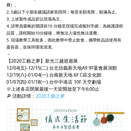
費）。
2. 5歲以下小朋友建議請家長陪同；每堂名額有限，額滿為止。
3. 上述製作成品皆以現場為主。
4. 請學員最晚於開課前10 分鐘至現場完成報到手續；為維護課程
品質，課程開始10分鐘後，將無法入場也無法退費。
5. 現場教學工具較多，因此教學中禁止飲食，攜帶飲品請使用有
蓋容器，並保持環境清潔。
－
【2020工藝之夢】新光三越巡迴展
12/04(五)-12/15(二) 台北信義新天地A9 9F宴會展演館
12/19(六)-01/04(一) 台南新天地 6F C區文化館
01/07(四)-01/18(一) 台中中港店 10F 天空劇場
※上述各店閉展最後一天皆開放至下午6:00止
🔎 活動詳情：
2020
工藝之夢