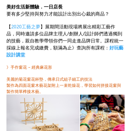
美好生活新體驗．一日店長
要有多少堅持與努力才能設計出別出心裁的商品？
【
2020
工藝之夢
】展期間活動現場將展出精彩工藝作
品，同時邀請多位品牌主理人/創辦人/設計師們透過獨到
的技藝，親自教學帶領你們一同走進品牌日常。課程統一
採線上報名完成繳費，額滿為止》查詢所有課程：
好玩藝
設計講堂
》手作窗花 – 經典麻花形
美麗的菊花窗花杯墊，傳承日式組子細工的技法
製作為四面花窗木藝花架附上一束乾燥花，學習如何拼接花窗與
製作簡單榫接木藝。