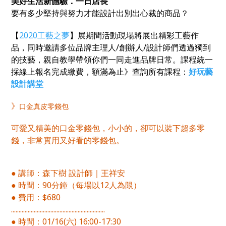
美好生活新體驗．一日店長
要有多少堅持與努力才能設計出別出心裁的商品？
【
2020
工藝之夢
】展期間活動現場將展出精彩工藝作
品，同時邀請多位品牌主理人/創辦人/設計師們透過獨到
的技藝，親自教學帶領你們一同走進品牌日常。課程統一
採線上報名完成繳費，額滿為止》查詢所有課程：
好玩藝
設計講堂
》
口金真皮零錢包
可愛又精美的口金零錢包，小小的，卻可以裝下超多零
錢，非常實用又好看的零錢包。
● 講師：森下樹 設計師｜王祥安
● 時間：90分鐘（每場以12人為限）
● 費用：$680
..............................................................
● 時間：01/16(六) 16:00-17:30