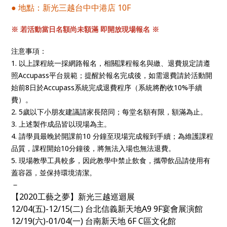
● 地點：新光三越台中中港店 10F
※ 若活動當日名額尚未額滿 即開放現場報名 ※
注意事項：
1. 以上課程統一採網路報名，相關課程報名與繳、退費規定請遵
照Accupass平台規範；提醒於報名完成後，如需退費請於活動開
始前8日於Accupass系統完成退費程序（系統將酌收10%手續
費）。
2. 5歲以下小朋友建議請家長陪同；每堂名額有限，額滿為止。
3. 上述製作成品皆以現場為主。
4. 請學員最晚於開課前10 分鐘至現場完成報到手續；為維護課程
品質，課程開始10分鐘後，將無法入場也無法退費。
5. 現場教學工具較多，因此教學中禁止飲食，攜帶飲品請使用有
蓋容器，並保持環境清潔。
－
【2020工藝之夢】新光三越巡迴展
12/04(五)-12/15(二) 台北信義新天地A9 9F宴會展演館
12/19(六)-01/04(一) 台南新天地 6F C區文化館