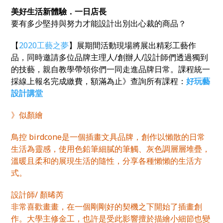
美好生活新體驗．一日店長
要有多少堅持與努力才能設計出別出心裁的商品？
【
2020
工藝之夢
】展期間活動現場將展出精彩工藝作
品，同時邀請多位品牌主理人/創辦人/設計師們透過獨到
的技藝，親自教學帶領你們一同走進品牌日常。課程統一
採線上報名完成繳費，額滿為止》查詢所有課程：
好玩藝
設計講堂
》似顏繪
鳥控 birdcone是一個插畫文具品牌，創作以懶散的日常
生活為靈感，使用色鉛筆細膩的筆觸、灰色調層層堆疊，
溫暖且柔和的展現生活的隨性，分享各種懶懶的生活方
式。
設計師/ 顏晞芮
非常喜歡畫畫，在一個剛剛好的契機之下開始了插畫創
作。大學主修金工，也許是受此影響擅於描繪小細節也變