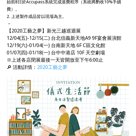
始前8日於Accupass系統完成退費程序（系統將酌收10%手續
費）。
2. 上述製作成品皆以現場為主。
－
【2020工藝之夢】新光三越巡迴展
12/04(五)-12/15(二) 台北信義新天地A9 9F宴會展演館
12/19(六)-01/04(一) 台南新天地 6F C區文化館
01/07(四)-01/18(一) 台中中港店 10F 天空劇場
※上述各店閉展最後一天皆開放至下午6:00止
🔎 活動詳情：
2020
工藝之夢