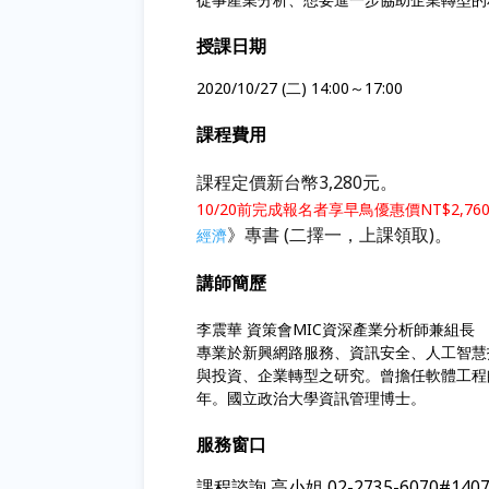
授課日期
2020/10/27 (二) 14:00～17:00
課程費用
課程定價新台幣3,280元。
10/20前完成報名者享早鳥優惠價NT$2,76
》專書 (二擇一，上課領取)。
經濟
講師簡歷
李震華 資策會MIC資深產業分析師兼組長
專業於新興網路服務、資訊安全、人工智慧
與投資、企業轉型之研究。曾擔任軟體工程
年。國立政治大學資訊管理博士。
服務窗口
課程諮詢 高小姐 02-2735-6070#1407