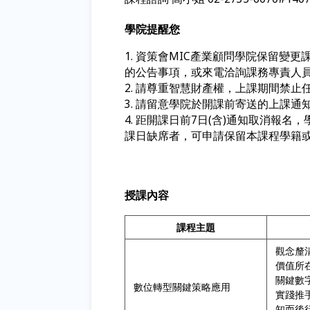
學院提醒您
1. 資策會MIC產業顧問學院保留
的公告事項，或來電洽詢課務專責人
2. 請尊重智慧財產權，上課期間禁
3. 請留意學院於開課前寄送的上課
4. 距開課日前7日(含)通知取消報名
課日缺席者，可申請保留本課程學籍
授課內容
課程主題
觀念釐
價值所
關鍵數
數位轉型關鍵策略應用
實踐推
知而後