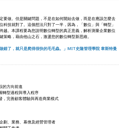
一定要做。但是關鍵問題，不是在如何開始去做，而是在應該怎麼去
位科技就對了。這個想法只對了一半，因為，「數位」與「轉型」
跨越。本課程要為您說明數位轉型的真正意義，解析測量企業數位
鍵策略，藉由他山之石，激盪您的數位轉型新思維。
做錯了，就只是爬得很快的毛毛蟲。」MIT史隆管理學院 韋斯特曼
誤的方向前進
掌握轉型過程與導入程序
啟發，完善顧客體驗與再造商業模式
企劃、業務、幕僚及經營管理者
相關工作者