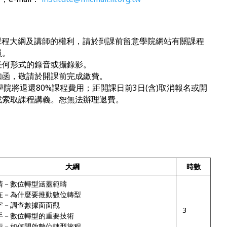
變更課程大綱及講師的權利，請於到課前留意學院網站有關課程
員。
止任何形式的錄音或攝錄影。
通知函，敬請於開課前完成繳費。
，學院將退還80%課程費用；距開課日前3日(含)取消報名或開
或索取課程講義。恕無法辦理退費。
大綱
時數
清－數位轉型涵蓋範疇
在－為什麼要推動數位轉型
字－調查數據面面觀
3
手－數位轉型的重要技術
行－如何開啟數位轉型旅程