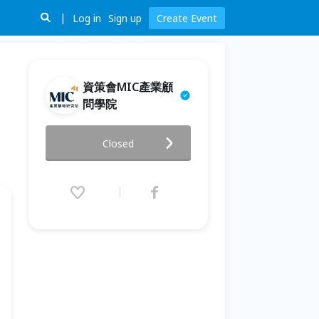
Log in
Sign up
Create Event
資策會MIC產業顧
問學院
＜找出著手點x激盪新思維＞
Closed
10/27數位轉型關鍵策略應用
2020.10.27 (Tue) 14:00 - 17:00
(GMT+8)