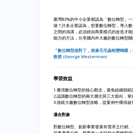
臺灣83%的中小企業都認為「數位轉型」
做？許多企業認為，想要數位轉型，導入數
之間的鴻溝，必須經由商業模式的改造才能
能力的方法，分享國內外大廠的數位轉型關
「數位轉型做對了，就像毛毛蟲蛻變蝴蝶；
教授 (George Westerman)
學習效益
1.釐清數位轉型的核心觀念，避免組織朝錯
2.認識數位轉型的兩大層次與三大面向，
3.借鏡大廠數位轉型攻略，從案例中獲得
適合對象
對數位轉型、創新事業發展有需求之行銷、
從事產業分析、想要進一步協助企業轉型的