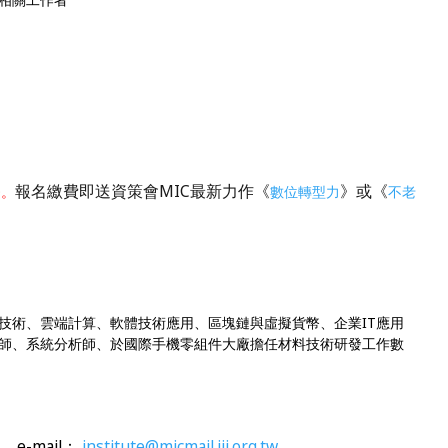
報名繳費即送資策會MIC最新力作《
》或《
0。
數位轉型力
不老
技術、雲端計算、軟體技術應用、區塊鏈與虛擬貨幣、企業IT應用
師、系統分析師、於國際手機零組件大廠擔任材料技術研發工作數
，e-mail：
institute@micmail.iii.org.tw