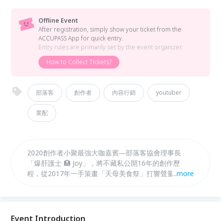
Offline Event
After registration, simply show your ticket from the
ACCUPASS App for quick entry.
Entry rules are primarily set by the event organizer.
How to Collect Tickets?
部落客
創作者
內容行銷
youtuber
業配
2020創作者小聚最強大咖嘉賓―部落客協會理事長
「爆肝護士 🏥 Joy」，將不藏私公開16年的創作歷
程，從2017年一手策畫「天母美食祭」打響聲量，創
...
more
造源源不決的商業邀約，近期更橫跨領域進軍成為
YouTuber，這堂課 Joy 將教導大家不只會創作，更要
用文字產生影響力！
Event Introduction