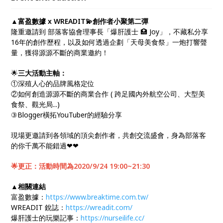
▲富盈數據 x WREADIT💫創作者小聚第二彈
隆重邀請到 部落客協會理事長「爆肝護士 🏥 Joy」，不藏私分享
16年的創作歷程，以及如何透過企劃「天母美食祭」一炮打響聲
量，獲得源源不斷的商業邀約！
🌟
三大活動主軸：
①深殖人心的品牌風格定位
②如何創造源源不斷的商業合作 ( 跨足國內外航空公司、大型美
食祭、觀光局...)
③Blogger橫拓YouTuber的經驗分享
現場更邀請到各領域的頂尖創作者，共創交流盛會，身為部落客
的你千萬不能錯過❤❤
🌟更正：活動時間為2020/9/24 19:00~21:30
▲相關連結
富盈數據：
https://www.breaktime.com.tw/
WREADIT 銳誌：
https://wreadit.com/
爆肝護士的玩樂記事：
https://nurseilife.cc/