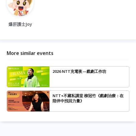
爆肝護士Joy
More similar events
2026 NTT充電夜—戲劇工作坊
NTT+不藏私講堂 柳冠竹《戲劇治療：在
陪伴中找回力量》