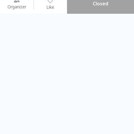
Closed
Organizer
Like
You may like
2026.08.15 (Sat) - 08.22 (Sat)
2026.08.15 (Sat) - 08
【親子手作體驗】哈東派對！
「共織宇宙」
比哈皮、東窩蕊
共織宇宙】 七
Taipei City
New Taipei C
#
歡迎新手
1141
11
#
植物生態瓶